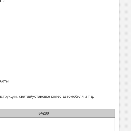
pp
аботы
трукций, снятии/установке колес автомобиля и т.д.
64280