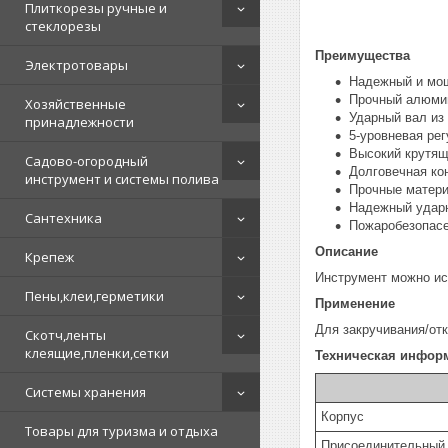
Плиткорезы ручные и
стеклорезы
Преимущества
Электротовары
Надежный и мо
Прочный алюми
Хозяйственные
Ударный вал из
принадлежности
5-уровневая ре
Высокий крутя
Садово-огородный
Долговечная ко
инструмент и системы полива
Прочные матер
Надежный удар
Сантехника
Пожаробезопасе
Описание
Крепеж
Инструмент можно ис
Пены,клеи,герметики
Применение
Для закручивания/отк
Скотч,ленты
клеящие,пленки,сетки
Техническая инфор
Системы хранения
Корпус
Товары для туризма и отдыха
Присоединительный 