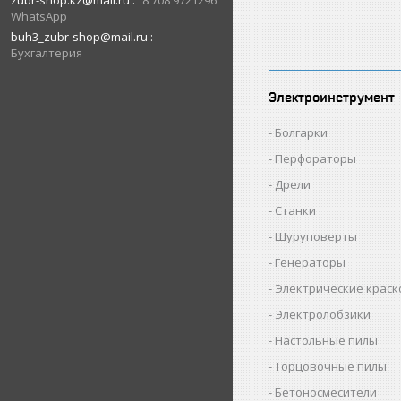
zubr-shop.kz@mail.ru
8 708 9721296
WhatsApp
buh3_zubr-shop@mail.ru
Бухгалтерия
Электроинструмент
Болгарки
Перфораторы
Дрели
Станки
Шуруповерты
Генераторы
Электрические крас
Электролобзики
Настольные пилы
Торцовочные пилы
Бетоносмесители