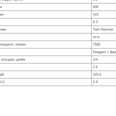
м
600
мин
143
6.3
изма
Twin Hammer
есть
пинделя, об/мин
7500
Ква­драт с фри
 штуцера, дюйм
1/4
2.6
 дБ
103.6
/с2
2.8