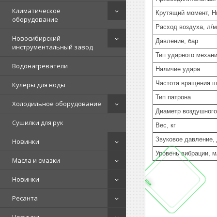
Климатическое
Крутящий момент, Н
оборудование
Расход воздуха, л/
Новосибирский
Давление, бар
инструментальный завод
Тип ударного механ
Водонагреватели
Наличие удара
Частота вращения ш
Кулеры для воды
Тип патрона
Холодильное оборудование
Диаметр воздушного
Сушилки для рук
Вес, кг
Звуковое давление,
Новинки
Уровень вибрации, м
Масла и смазки
Новинки
Ресанта