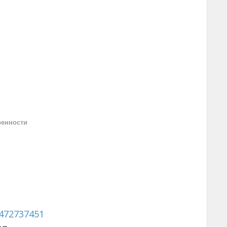
ренности
472737451