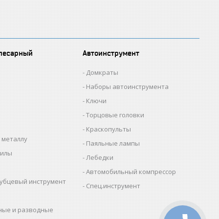
лесарный
Автоинструмент
Домкраты
Наборы автоинструмента
Ключи
Торцовые головки
Краскопульты
 металлу
Паяльные лампы
пилы
Лебедки
Автомобильный компрессор
убцевый инструмент
Спец.инструмент
ные и разводные