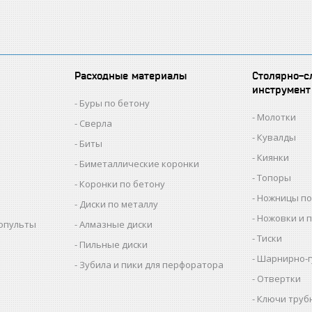
Расходные материалы
Столярно-с
инструмент
Буры по бетону
Молотки
Сверла
Кувалды
Биты
Киянки
Биметаллические коронки
Топоры
Коронки по бетону
Ножницы по
Диски по металлу
Ножовки и 
копульты
Алмазные диски
Тиски
Пильные диски
Шарнирно-г
Зубила и пики для перфоратора
Отвертки
Ключи труб