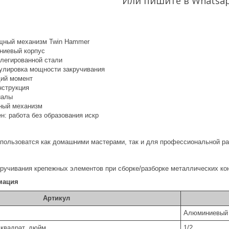
Или пишите в Whatsa
щный механизм Twin Hammer
ниевый корпус
 легированной стали
гулировка мощности закручивания
щий момент
нструкция
иалы
ный механизм
н: работа без образования искр
пользоватся как домашними мастерами, так и для профессиональной р
ручивания крепежных элементов при сборке/разборке металлических конс
мация
Артикул
Алю­ми­ни­е­вый
квадрат, дюйм
1/2