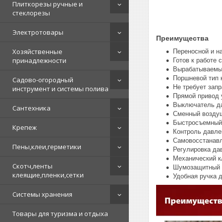
Плиткорезы ручные и
стеклорезы
Электротовары
Преимущества
Хозяйственные
Переносной и н
принадлежности
Готов к работе 
Вырабатываемый
Поршневой тип 
Садово-огородный
Не требует запр
инструмент и системы полива
Прямой привод 
Выключатель да
Сантехника
Сменный воздуш
Быстросъемный 
Крепеж
Контроль давле
Самовосстанав
Пены,клеи,герметики
Регулировка да
Механический к
Скотч,ленты
Шумозащитный 
клеящие,пленки,сетки
Удобная ручка 
Системы хранения
Товары для туризма и отдыха