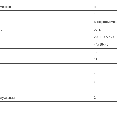
ментов
нет
1
бы­стро­съем­н
ль
есть
220±10% /50
44x18x46
12
13
1
4
1
плуатации
1