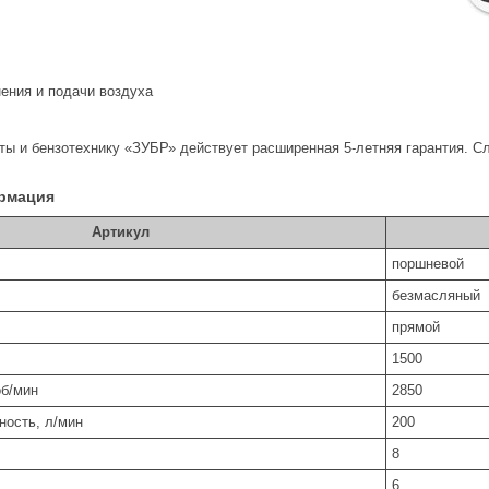
нения и подачи воздуха
ты и бензотехнику «ЗУБР» действует расширенная 5-летняя гарантия. С
ормация
Артикул
порш­не­вой
без­мас­ля­ный
пря­мой
1500
об/мин
2850
ность, л/мин
200
8
6