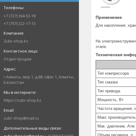
+7 (727) 364-53-18
Применение
+7 (707) 222-17-13
Для накопления, хра
Zubr-shop.kz
На электроинструмен
этапе.
Техническая инф
Отдел продаж
Тип компрессора
г.Алматы, мкр.1, д.88, офис 1, Алматы,
Казахстан
Тип смазки
Тип привода
Мощность, Вт
https://zubr-shop.kz
Частота вращения, 
Макс производитель
zubr-shop@mail.ru
Мак. давление, Атм
Объем ресивера, л