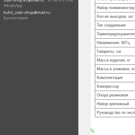
zubr-shop.kz@mail.ru
8 708 9721296
WhatsApp
Набор пневмоинстру
buh3_zubr-shop@mail.ru
Кол-во выходов, шт
Бухгалтерия
Тип соединения
Термопредохраните
Напряжение, В/Гц
Габариты, см
Масса изделия, кг
Масса в упаковке, кг
Комплектация
Компрессор
Опора резиновая
Набор крепежный
Руководство по экс