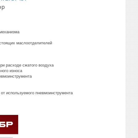
pp
 механизма
остоящих маслоотделителей
ри расходе сжатого воздуха
ного износа
евмоинструмента
 от используемого пневмоинструмента