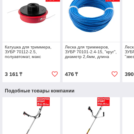
Катушка для триммера,
Леска для триммеров,
Леск
ЗУБР 70112-2.5,
ЗУБР 70101-2.4-15, "круг",
ЗУБР
полуавтомат, макс
диаметр 2,4мм, длина
"зве
диаметр лески 2,5мм,
15м (70101-2.4-15)
длин
"круг", посадка
М10Х1.25Л, для
3 161
476
390
₸
₸
Подобные товары компании