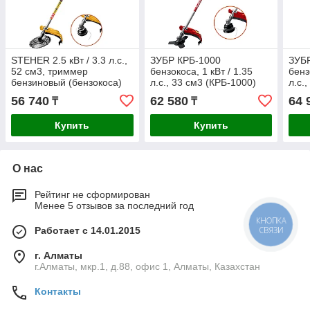
STEHER 2.5 кВт / 3.3 л.с.,
ЗУБР КРБ-1000
ЗУБ
52 см3, триммер
бензокоса, 1 кВт / 1.35
бенз
бензиновый (бензокоса)
л.с., 33 см3 (КРБ-1000)
л.с.
BT-2500
56 740
62 580
64 
₸
₸
Купить
Купить
О нас
Рейтинг не сформирован
Менее 5 отзывов за последний год
КНОПКА
Работает с 14.01.2015
СВЯЗИ
г. Алматы
г.Алматы, мкр.1, д.88, офис 1, Алматы, Казахстан
Контакты