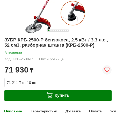
ЗУБР КРБ-2500-Р бензокоса, 2.5 кВт / 3.3 л.с.,
52 см3, разборная штанга (КРБ-2500-Р)
В наличии
Код: КРБ-2500-Р
Опт и розница
71 930
₸
71 211 ₸
от 10 шт.
Купить
Описание
Характеристики
Доставка
Оплата
Усл