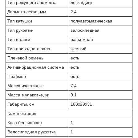
Тип режущего элемента
ле­ска/диск
Диаметр лески, мм
2.4
Тип катушки
по­лу­ав­то­ма­ти­че­ская
Тип рукоятки
ве­ло­си­пед­ная
Тип штанги
разъем­ная
Тип приводного вала
жест­кий
Плечевой ремень
есть
Антивибрационная система
есть
Праймер
есть
Масса изделия, кг
7.4
Масса в упаковке, кг
9.1
Габариты, см
103x29x31
Комплектация
Коса бензиновая
1
Велосипедная рукоятка
1