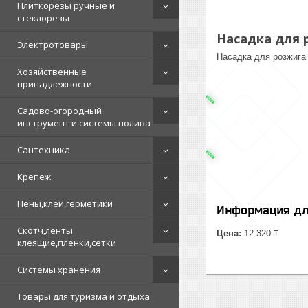
Плиткорезы ручные и
стеклорезы
Насадка для 
Электротовары
Насадка для розжига 
Хозяйственные
принадлежности
Садово-огородный
инструмент и системы полива
Сантехника
Крепеж
Пены,клеи,герметики
Информация дл
Скотч,ленты
Цена:
12 320 ₸
клеящие,пленки,сетки
Системы хранения
Товары для туризма и отдыха