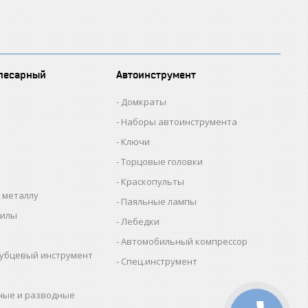
лесарный
Автоинструмент
Домкраты
Наборы автоинструмента
Ключи
Торцовые головки
Краскопульты
 металлу
Паяльные лампы
пилы
Лебедки
Автомобильный компрессор
убцевый инструмент
Спец.инструмент
ные и разводные