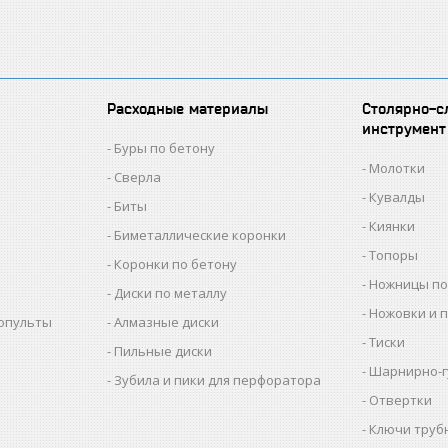
Расходные материалы
Столярно-с
инструмент
Буры по бетону
Молотки
Сверла
Кувалды
Биты
Киянки
Биметаллические коронки
Топоры
Коронки по бетону
Ножницы по
Диски по металлу
Ножовки и 
копульты
Алмазные диски
Тиски
Пильные диски
Шарнирно-г
Зубила и пики для перфоратора
Отвертки
Ключи труб