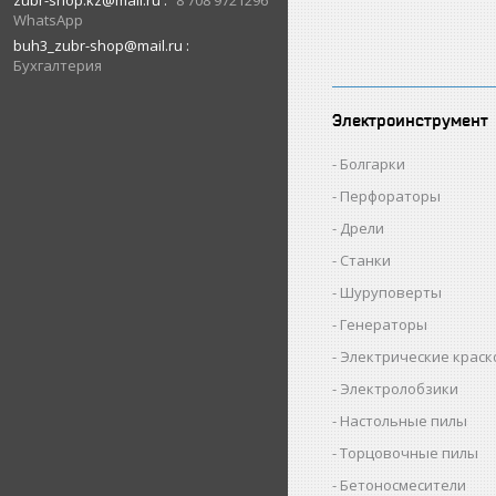
zubr-shop.kz@mail.ru
8 708 9721296
WhatsApp
buh3_zubr-shop@mail.ru
Бухгалтерия
Электроинструмент
Болгарки
Перфораторы
Дрели
Станки
Шуруповерты
Генераторы
Электрические крас
Электролобзики
Настольные пилы
Торцовочные пилы
Бетоносмесители