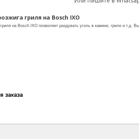
Или пишите в Whatsa
розжига гриля на Bosch IXO
гриля на Bosch IXO позволяет раздувать уголь в камине, гриле и т.д. В
я заказа