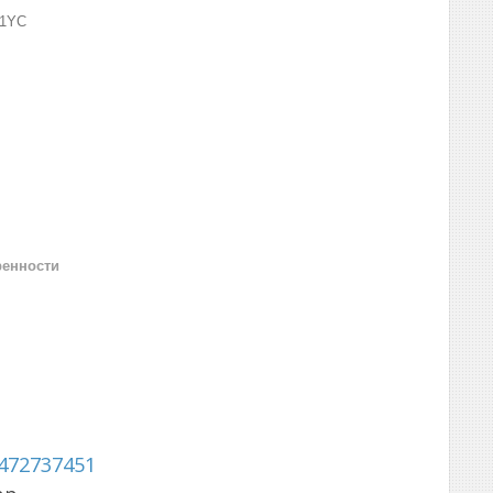
01YC
ренности
472737451