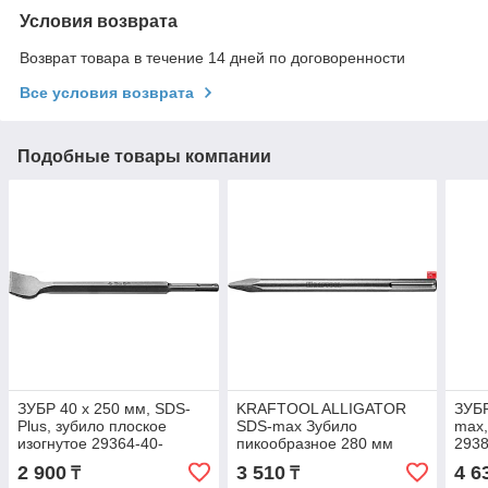
Условия возврата
Возврат товара в течение 14 дней по договоренности
Все условия возврата
Подобные товары компании
ЗУБР 40 x 250 мм, SDS-
KRAFTOOL ALLIGATOR
ЗУБР
Plus, зубило плоское
SDS-max Зубило
max,
изогнутое 29364-40-
пикообразное 280 мм
2938
250_z01 Профессионал
(29331-00-280_z01)
Про
2 900
3 510
4 6
₸
₸