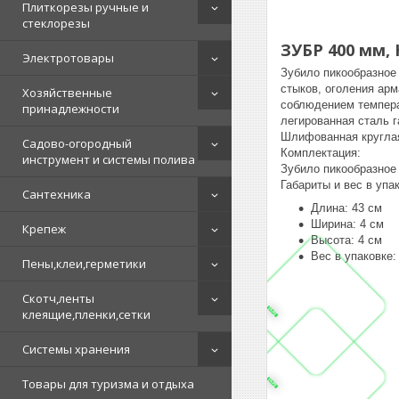
Плиткорезы ручные и
стеклорезы
ЗУБР 400 мм, 
Электротовары
Зубило пикообразное
стыков, оголения ар
Хозяйственные
соблюдением темпера
принадлежности
легированная сталь 
Шлифованная круглая
Садово-огородный
Комплектация:
инструмент и системы полива
Зубило пикообразное 
Габариты и вес в упа
Сантехника
Длина: 43 см
Ширина: 4 см
Крепеж
Высота: 4 см
Вес в упаковке: 
Пены,клеи,герметики
Скотч,ленты
клеящие,пленки,сетки
Системы хранения
Товары для туризма и отдыха