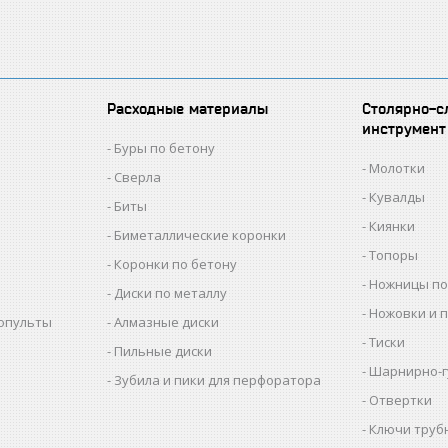
Расходные материалы
Столярно-с
инструмент
Буры по бетону
Молотки
Сверла
Кувалды
Биты
Киянки
Биметаллические коронки
Топоры
Коронки по бетону
Ножницы по
Диски по металлу
Ножовки и 
копульты
Алмазные диски
Тиски
Пильные диски
Шарнирно-г
Зубила и пики для перфоратора
Отвертки
Ключи труб