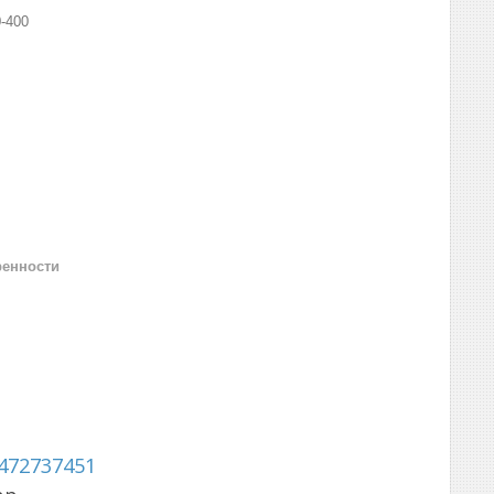
-400
ренности
472737451