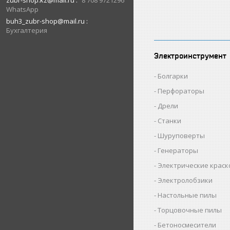
zubr-shop.kz@mail.ru
8 708 9721296
WhatsApp
buh3_zubr-shop@mail.ru
Бухгалтерия
Электроинструмент
Болгарки
Перфораторы
Дрели
Станки
Шуруповерты
Генераторы
Электрические крас
Электролобзики
Настольные пилы
Торцовочные пилы
Бетоносмесители