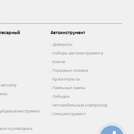
лесарный
Автоинструмент
Домкраты
Наборы автоинструмента
Ключи
Торцовые головки
Краскопульты
 металлу
Паяльные лампы
пилы
Лебедки
Автомобильный компрессор
убцевый инструмент
Спец.инструмент
ные и разводные