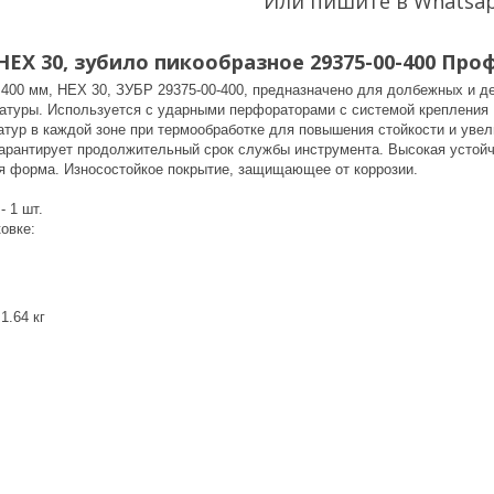
Или пишите в Whatsa
HEX 30, зубило пикообразное 29375-00-400 Про
 400 мм, HEX 30, ЗУБР 29375-00-400, предназначено для долбежных и де
матуры. Используется с ударными перфораторами с системой крепления 
тур в каждой зоне при термообработке для повышения стойкости и увел
гарантирует продолжительный срок службы инструмента. Высокая устойч
 форма. Износостойкое покрытие, защищающее от коррозии.
- 1 шт.
ковке:
1.64 кг