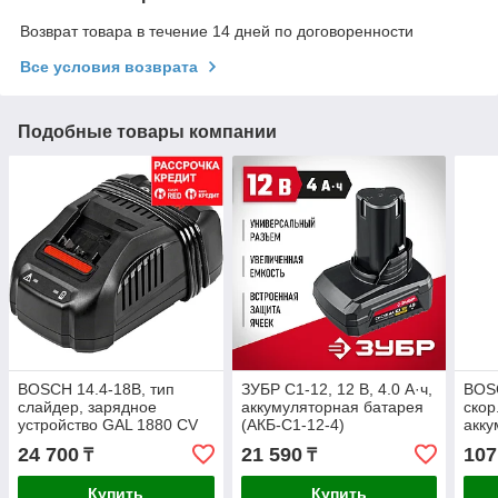
Возврат товара в течение 14 дней по договоренности
Все условия возврата
Подобные товары компании
BOSCH 14.4-18B, тип
ЗУБР С1-12, 12 В, 4.0 А·ч,
BOSC
слайдер, зарядное
аккумуляторная батарея
скор
устройство GAL 1880 CV
(АКБ-С1-12-4)
акку
(1 600 Z00 02X)
110 
24 700
21 590
107
₸
₸
Купить
Купить