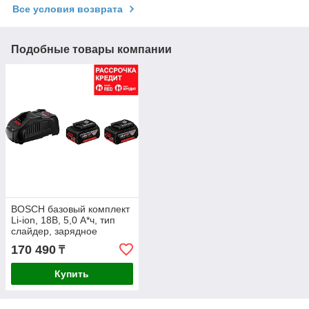
Все условия возврата
Подобные товары компании
BOSCH базовый комплект
Li-ion, 18B, 5,0 А*ч, тип
слайдер, зарядное
устройство GAL 1880 CV
170 490
₸
(1 600 A00
Купить