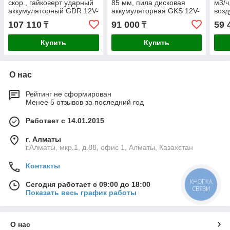
скор., гайковерт ударный
85 мм, пила дисковая
м3/ч
аккумуляторный GDR 12V-
аккумуляторная GKS 12V-
возд
110 (0 601 9E0 002)
26 (0 601 6A1 001)
акку
107 110
91 000
59 
₸
₸
120 
Купить
Купить
О нас
Рейтинг не сформирован
Менее 5 отзывов за последний год
Работает с 14.01.2015
г. Алматы
г.Алматы, мкр.1, д.88, офис 1, Алматы, Казахстан
Контакты
КНОПКА
Сегодня работает с 09:00 до 18:00
СВЯЗИ
Показать весь график работы
О нас