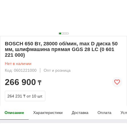
BOSCH 650 Bт, 28000 об/мин, max D диска 50
мм, шлифмашина прямая GGS 28 LC (0 601
221 000)
Нет в наличии
Код: 0601221000
Опт и розница
266 900
₸
264 231 ₸
от 10 шт.
Описание
Характеристики
Доставка
Оплата
Усл