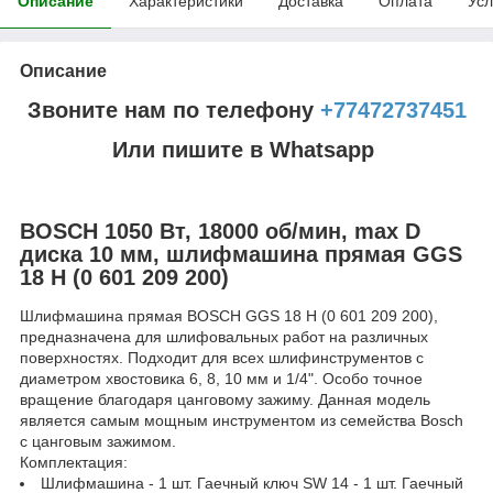
Описание
Характеристики
Доставка
Оплата
Усл
Описание
Звоните нам по телефону
+77472737451
Или пишите в Whatsapp
BOSCH 1050 Bт, 18000 об/мин, max D
диска 10 мм, шлифмашина прямая GGS
18 H (0 601 209 200)
Шлифмашина прямая BOSCH GGS 18 H (0 601 209 200),
предназначена для шлифовальных работ на различных
поверхностях. Подходит для всех шлифинструментов с
диаметром хвостовика 6, 8, 10 мм и 1/4". Особо точное
вращение благодаря цанговому зажиму. Данная модель
является самым мощным инструментом из семейства Bosch
с цанговым зажимом.
Комплектация:
Шлифмашина - 1 шт. Гаечный ключ SW 14 - 1 шт. Гаечный