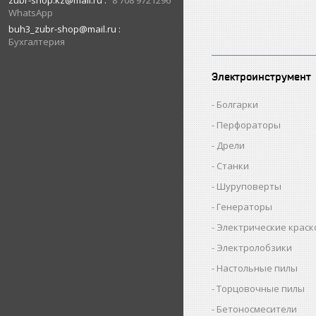
zubr-shop.kz@mail.ru
8 708 9721296
WhatsApp
buh3_zubr-shop@mail.ru
Бухгалтерия
Электроинструмент
Болгарки
Перфораторы
Дрели
Станки
Шуруповерты
Генераторы
Электрические крас
Электролобзики
Настольные пилы
Торцовочные пилы
Бетоносмесители