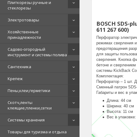
Плиткорезы ручные и
стеклорезы
Электротовары
BOSCH SDS-plu
611 267 600)
Хозяйственные
принадлежности
Перфоратор электриче
режимах сверления и
предотвращения разр
Садово-огородный
для защиты пользова
инструмент и системы полива
сверления. Кнопка ф
бетоне и сверлением
Сантехника
системы KickBack Con
Комплектация:
Крепеж
Перфоратор – 1 шт. Д
Сменный патрон SDS-p
Пены,клеи,герметики
Габариты и вес в упа
Длина: 44 см
Скотч,ленты
Ширина: 40 см
клеящие,пленки,сетки
Высота: 11 см
Вес в упаковке: 
Системы хранения
Товары для туризма и отдыха