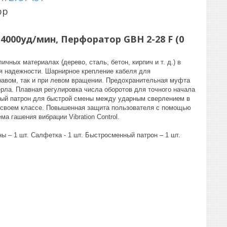
pp
0-4000уд/мин, Перфоратор GBH 2-28 F (0
ных материалах (дерево, сталь, бетон, кирпич и т. д.) в
я надежности. Шарнирное крепление кабеля для
авом, так и при левом вращении. Предохранительная муфта
рла. Плавная регулировка числа оборотов для точного начала
ный патрон для быстрой смены между ударным сверлением в
в своем классе. Повышенная защита пользователя с помощью
а гашения вибрации Vibration Control.
ы – 1 шт. Салфетка - 1 шт. Быстросменный патрон – 1 шт.