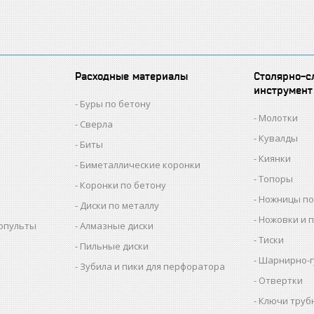
Расходные материалы
Столярно-с
инструмент
Буры по бетону
Молотки
Сверла
Кувалды
Биты
Киянки
Биметаллические коронки
Топоры
Коронки по бетону
Ножницы по
Диски по металлу
Ножовки и 
копульты
Алмазные диски
Тиски
Пильные диски
Шарнирно-г
Зубила и пики для перфоратора
Отвертки
Ключи труб