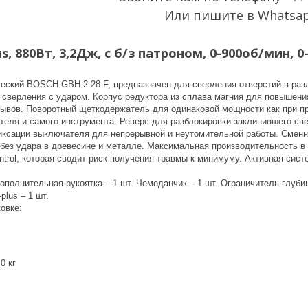
Или пишите в Whatsa
s, 880Вт, 3,2Дж, с б/з патроном, 0-900об/мин, 
ский BOSCH GBH 2-28 F, предназначен для сверления отверстий в различ
 сверления с ударом. Корпус редуктора из сплава магния для повышени
ывов. Поворотный щеткодержатель для одинаковой мощности как при пр
теля и самого инструмента. Реверс для разблокировки заклинившего све
иксации выключателя для непрерывной и неутомительной работы. Смен
 без удара в древесине и металле. Максимальная производительность 
trol, которая сводит риск получения травмы к минимуму. Активная систем
ополнительная рукоятка – 1 шт. Чемоданчик – 1 шт. Ограничитель глубин
lus – 1 шт.
ковке:
0 кг