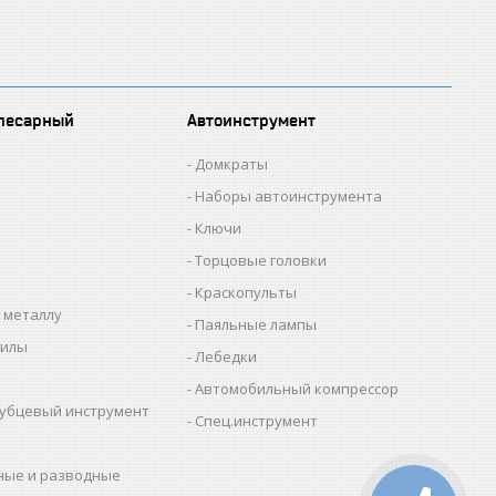
лесарный
Автоинструмент
Домкраты
Наборы автоинструмента
Ключи
Торцовые головки
Краскопульты
 металлу
Паяльные лампы
пилы
Лебедки
Автомобильный компрессор
убцевый инструмент
Спец.инструмент
ные и разводные