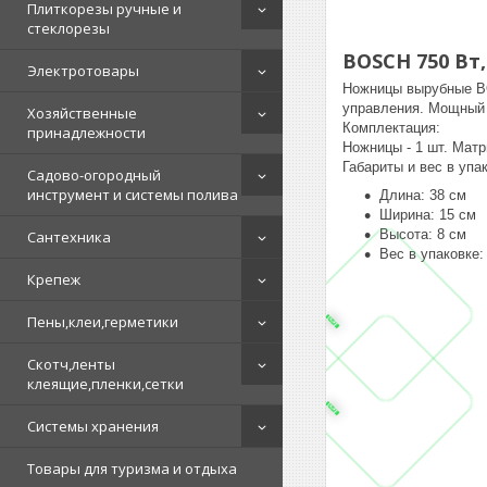
Плиткорезы ручные и
стеклорезы
BOSCH 750 Bт,
Электротовары
Ножницы вырубные BO
управления. Мощный 
Хозяйственные
Комплектация:
принадлежности
Ножницы - 1 шт. Матри
Габариты и вес в упа
Садово-огородный
инструмент и системы полива
Длина: 38 см
Ширина: 15 см
Высота: 8 см
Сантехника
Вес в упаковке: 
Крепеж
Пены,клеи,герметики
Скотч,ленты
клеящие,пленки,сетки
Системы хранения
Товары для туризма и отдыха