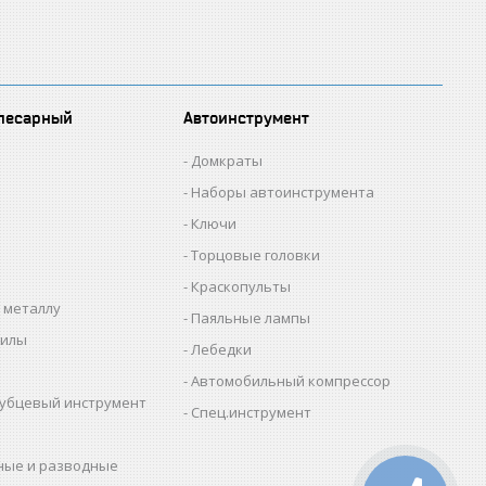
лесарный
Автоинструмент
Домкраты
Наборы автоинструмента
Ключи
Торцовые головки
Краскопульты
 металлу
Паяльные лампы
пилы
Лебедки
Автомобильный компрессор
убцевый инструмент
Спец.инструмент
ные и разводные