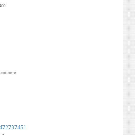
400
ренности
472737451