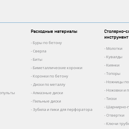
Расходные материалы
Столярно-с
инструмент
Буры по бетону
Молотки
Сверла
Кувалды
Биты
Киянки
Биметаллические коронки
Топоры
Коронки по бетону
Ножницы по
Диски по металлу
Ножовки и 
копульты
Алмазные диски
Тиски
Пильные диски
Шарнирно-г
Зубила и пики для перфоратора
Отвертки
Ключи труб