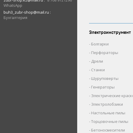
zubr-shop.kz@mail.ru
8 708 9721296
WhatsApp
buh3_zubr-shop@mail.ru
Бухгалтерия
Электроинструмент
Болгарки
Перфораторы
Дрели
Станки
Шуруповерты
Генераторы
Электрические крас
Электролобзики
Настольные пилы
Торцовочные пилы
Бетоносмесители