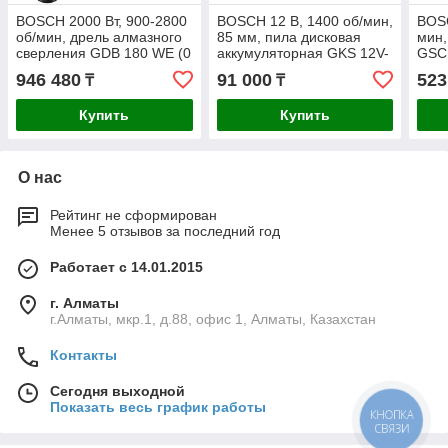
BOSCH 2000 Вт, 900-2800
BOSCH 12 В, 1400 об/мин,
BOSC
об/мин, дрель алмазного
85 мм, пила дисковая
мин,
сверления GDB 180 WE (0
аккумуляторная GKS 12V-
GSC 
601 189 800), кейс
26 (0 601 6A1 001)
946 480
91 000
523
₸
₸
Купить
Купить
О нас
Рейтинг не сформирован
Менее 5 отзывов за последний год
Работает с 14.01.2015
г. Алматы
г.Алматы, мкр.1, д.88, офис 1, Алматы, Казахстан
Контакты
Сегодня выходной
Показать весь график работы
КНОПКА
СВЯЗИ