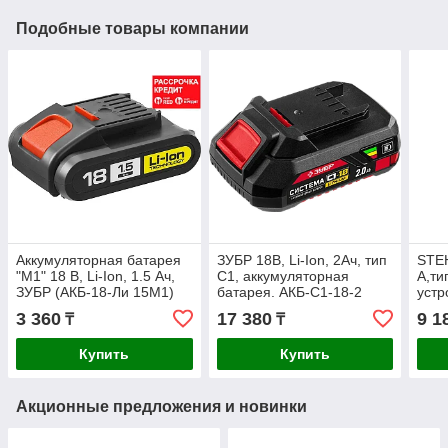
Подобные товары компании
Аккумуляторная батарея
ЗУБР 18В, Li-Ion, 2Ач, тип
STEH
"М1" 18 В, Li-Ion, 1.5 Ач,
С1, аккумуляторная
А,ти
ЗУБР (АКБ-18-Ли 15М1)
батарея. АКБ-С1-18-2
устр
CV1
3 360
17 380
9 1
₸
₸
Купить
Купить
Акционные предложения и новинки