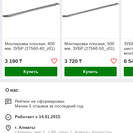
Монтировка плоская, 400
Монтировка плоская, 500
ЗУБР
мм, ЗУБР (27560-40_z01)
мм, ЗУБР (27560-50_z01)
шест
мон
2180
3 190
3 720
6 5
₸
₸
Купить
Купить
О нас
Рейтинг не сформирован
Менее 5 отзывов за последний год
Работает с 14.01.2015
г. Алматы
г.Алматы, мкр.1, д.88, офис 1, Алматы, Казахстан