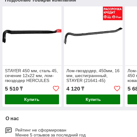
STAYER 450 мм, сталь 45,
Лом-гвоздодер, 450мм, 16
Лом-
сечение 12х22 мм, лом-
мм, шестиграннный,
450 
гвоздодер HERCULES
STAYER (21641-45)
кова
21643-45
(216
5 510
4 120
5 6
₸
₸
Купить
Купить
О нас
Рейтинг не сформирован
Менее 5 отзывов за последний год