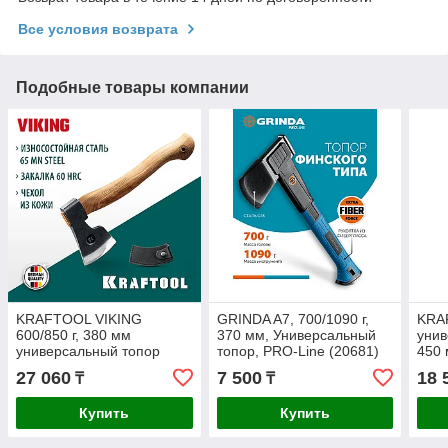
Все условия возврата
Подобные товары компании
KRAFTOOL VIKING
GRINDA A7, 700/1090 г,
KRA
600/850 г, 380 мм
370 мм, Универсальный
унив
универсальный топор
топор, PRO-Line (20681)
450 
(20773)
27 060
7 500
18 
₸
₸
Купить
Купить