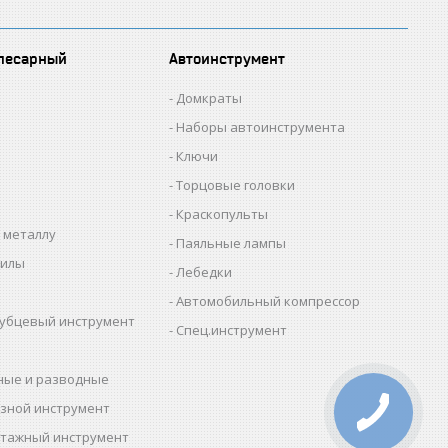
лесарный
Автоинструмент
Домкраты
Наборы автоинструмента
Ключи
Торцовые головки
Краскопульты
 металлу
Паяльные лампы
пилы
Лебедки
Автомобильный компрессор
убцевый инструмент
Спец.инструмент
ные и разводные
зной инструмент
тажный инструмент