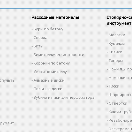
Расходные материалы
Столярно-с
инструмент
Буры по бетону
Молотки
Сверла
Кувалды
Биты
Киянки
Биметаллические коронки
Топоры
Коронки по бетону
Ножницы по
Диски по металлу
Ножовки и 
копульты
Алмазные диски
Тиски
Пильные диски
Шарнирно-г
Зубила и пики для перфоратора
Отвертки
Ключи труб
Резьбонаре
трумент
Электромон
ы