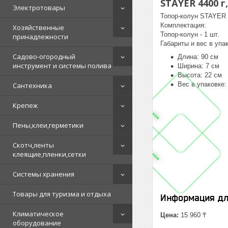
STAYER 4400 г
Электротовары
Топор-колун STAYER 2
Комплектация:
Хозяйственные
Топор-колун - 1 шт.
принадлежности
Габариты и вес в упа
Садово-огородный
Длина: 90 см
инструмент и системы полива
Ширина: 7 см
Высота: 22 см
Вес в упаковке: 
Сантехника
Крепеж
Пены,клеи,герметики
Скотч,ленты
клеящие,пленки,сетки
Системы хранения
Товары для туризма и отдыха
Информация дл
Климатическое
Цена:
15 960 ₸
оборудование