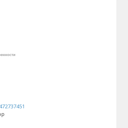
ренности
472737451
pp