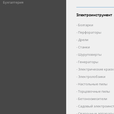
Бухгалтерия
Электроинструмент
Болгарки
Перфораторы
Дрели
Станки
Шуруповерты
Генераторы
Электрические крас
Электролобзики
Настольные пилы
Торцовочные пилы
Бетоносмесители
Садовый электроинс
Сварочные аппарат