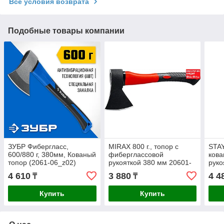
Все условия возврата
Подобные товары компании
ЗУБР Фибергласс,
MIRAX 800 г., топор с
STAY
600/880 г, 380мм, Кованый
фиберглассовой
кова
топор (2061-06_z02)
рукояткой 380 мм 20601-
руко
08_z02
08_
4 610
3 880
4 4
₸
₸
Купить
Купить