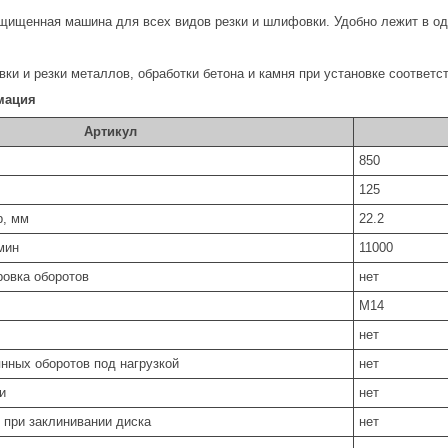
щищенная машина для всех видов резки и шлифовки. Удобно лежит в одн
вки и резки металлов, обработки бетона и камня при установке соотве
мация
Артикул
850
125
р, мм
22.2
мин
11000
ровка оборотов
нет
М14
нет
нных оборотов под нагрузкой
нет
и
нет
 при заклинивании диска
нет