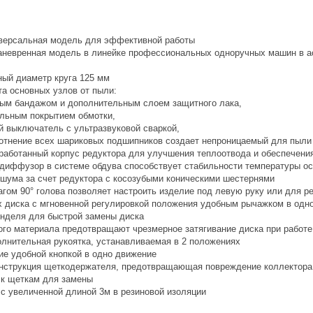
версальная модель для эффективной работы
аневренная модель в линейке профессиональных одноручных машин в а
ый диаметр круга 125 мм
а основных узлов от пыли:
овым бандажом и дополнительным слоем защитного лака,
альным покрытием обмотки,
 выключатель с ультразвуковой сваркой,
лотнение всех шариковых подшипников создает непроницаемый для пыли
работанный корпус редуктора для улучшения теплоотвода и обеспечения
иффузор в системе обдува способствует стабильности температуры о
 шума за счет редуктора с косозубыми коническими шестернями
гом 90° голова позволяет настроить изделие под левую руку или для р
 диска с мгновенной регулировкой положения удобным рычажком в одн
нделя для быстрой замены диска
ого материала предотвращают чрезмерное затягивание диска при работе
лнительная рукоятка, устанавливаемая в 2 положениях
ие удобной кнопкой в одно движение
нструкция щеткодержателя, предотвращающая повреждение коллектора 
 к щеткам для замены
 с увеличенной длиной 3м в резиновой изоляции