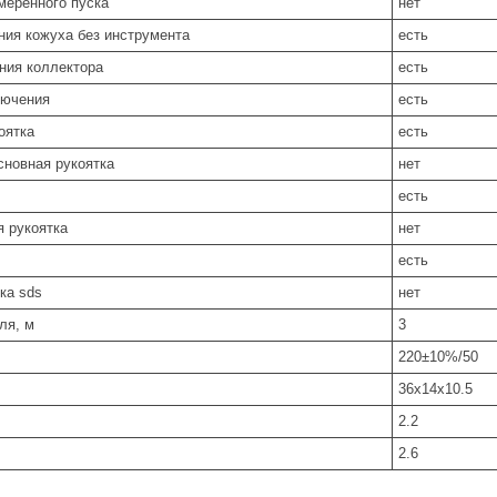
меренного пуска
нет
ния кожуха без инструмента
есть
ния коллектора
есть
лючения
есть
оятка
есть
сновная рукоятка
нет
есть
я рукоятка
нет
есть
ка sds
нет
ля, м
3
220±10%/50
36x14x10.5
2.2
2.6