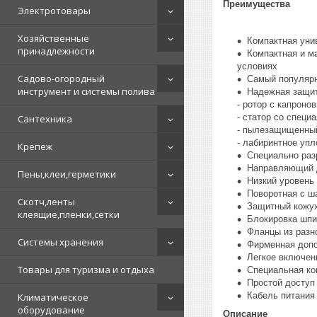
Преимущества
Электротовары
Хозяйственные
Компактная уни
принадлежности
Компактная и м
условиях
Садово-огородный
Самый популярн
инструмент и системы полива
Надежная защит
- ротор с капрон
- статор со специ
Сантехника
- пылезащищенный
- лабиринтное уп
Крепеж
Специально раз
Направляющий д
Пены,клеи,герметики
Низкий уровень
Поворотная с ша
Скотч,ленты
Защитный кожух
клеящие,пленки,сетки
Блокировка шпи
Фланцы из разн
Системы хранения
Фирменная допо
Легкое включен
Товары для туризма и отдыха
Специальная ко
Простой доступ
Кабель питания
Климатическое
оборудование
Описание