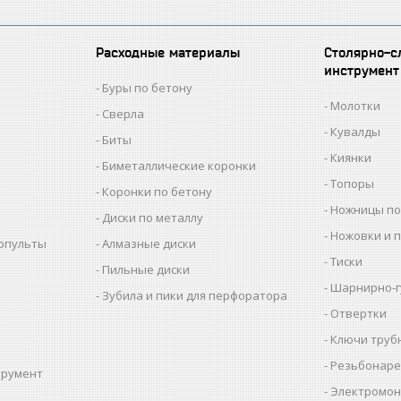
Расходные материалы
Столярно-с
инструмент
Буры по бетону
Молотки
Сверла
Кувалды
Биты
Киянки
Биметаллические коронки
Топоры
Коронки по бетону
Ножницы по
Диски по металлу
Ножовки и 
копульты
Алмазные диски
Тиски
Пильные диски
Шарнирно-г
Зубила и пики для перфоратора
Отвертки
Ключи труб
Резьбонаре
трумент
Электромон
ы