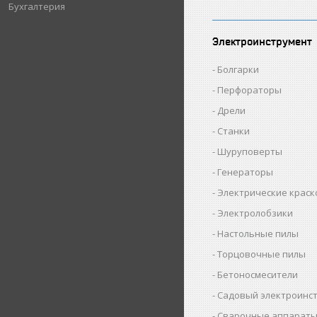
Бухгалтерия
Электроинструмент
Болгарки
Перфораторы
Дрели
Станки
Шуруповерты
Генераторы
Электрические крас
Электролобзики
Настольные пилы
Торцовочные пилы
Бетоносмесители
Садовый электроинс
Сварочные аппарат