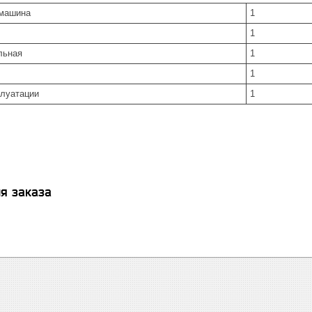
машина
1
1
льная
1
1
плуатации
1
я заказа