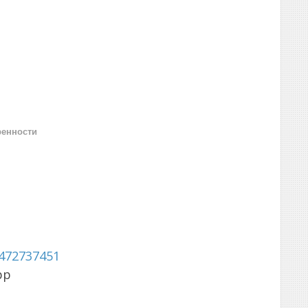
ренности
472737451
pp