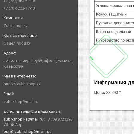
+7 (727) 364-53-18
Углошлифовальная 
+7 (707) 222-17-13
Кожух защитный
Рукоятка дополните
Zubr-shop.kz
Ключ специальный
Руководство по экс
Отдел продаж
г.Алматы, мкр.1, д.88, офис 1, Алматы,
Казахстан
Информация дл
https://zubr-shop.kz
Цена:
22 890 ₸
zubr-shop@mail.ru
zubr-shop.kz@mail.ru
8 708 9721296
WhatsApp
buh3_zubr-shop@mail.ru