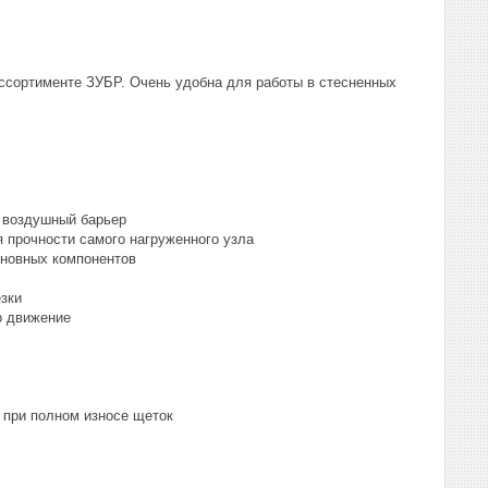
ссортименте ЗУБР. Очень удобна для работы в стесненных
 воздушный барьер
 прочности самого нагруженного узла
сновных компонентов
езки
о движение
при полном износе щеток