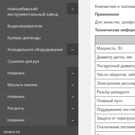
Компактная и пылеза
Новосибирский
инструментальный завод
Применение
Для зачистки, шлифо
Водонагреватели
Техническая инфор
Кулеры для воды
Мощность, Вт
Холодильное оборудование
Диаметр диска, мм
Сушилки для рук
Посадочный диамет
Новинки
Число оборотов, об/
Электронная регули
Масла и смазки
Резьба шпинделя
Новинки
Плавный пуск
Ресанта
Поддержание постоя
Защита от перегрузк
Новинки
Отключение питания
Новости