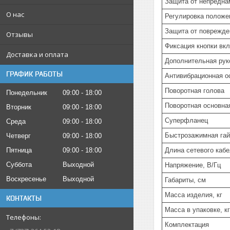
Защита от непредна
О нас
Регулировка положе
Защита от поврежде
Отзывы
Фиксация кнопки вк
Доставка и оплата
Дополнительная рук
ГРАФИК РАБОТЫ
Антивибрационная о
Поворотная голова
Понедельник
09:00
18:00
Поворотная основна
Вторник
09:00
18:00
Суперфланец
Среда
09:00
18:00
Быстрозажимная гай
Четверг
09:00
18:00
Длина сетевого кабе
Пятница
09:00
18:00
Суббота
Выходной
Напряжение, В/Гц
Воскресенье
Выходной
Габариты, см
Масса изделия, кг
КОНТАКТЫ
Масса в упаковке, кг
Комплектация