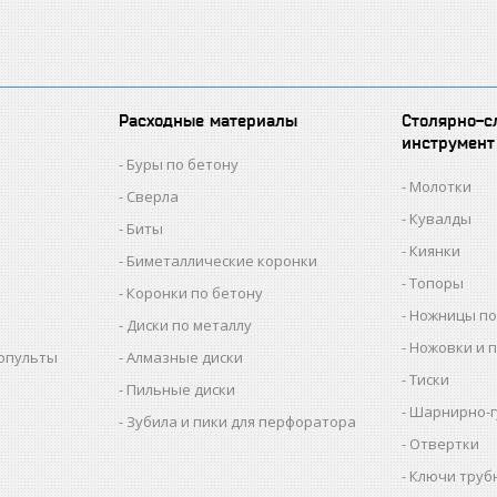
Расходные материалы
Столярно-с
инструмент
Буры по бетону
Молотки
Сверла
Кувалды
Биты
Киянки
Биметаллические коронки
Топоры
Коронки по бетону
Ножницы по
Диски по металлу
Ножовки и 
копульты
Алмазные диски
Тиски
Пильные диски
Шарнирно-г
Зубила и пики для перфоратора
Отвертки
Ключи труб