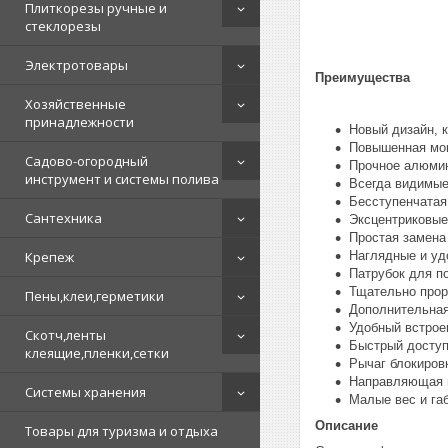
Плиткорезы ручные и
стеклорезы
Электротовары
Преимущества
Хозяйственные
принадлежности
Новый дизайн, к
Повышенная мощ
Садово-огородный
Прочное алюмин
инструмент и системы полива
Всегда видимые
Бесступенчатая
Сантехника
Эксцентриковые
Простая замена
Наглядные и уд
Крепеж
Патрубок для п
Тщательно прор
Пены,клеи,герметики
Дополнительная
Удобный встрое
Скотч,ленты
Быстрый доступ
клеящие,пленки,сетки
Рычаг блокиров
Направляющая в
Системы хранения
Малые вес и га
Описание
Товары для туризма и отдыха