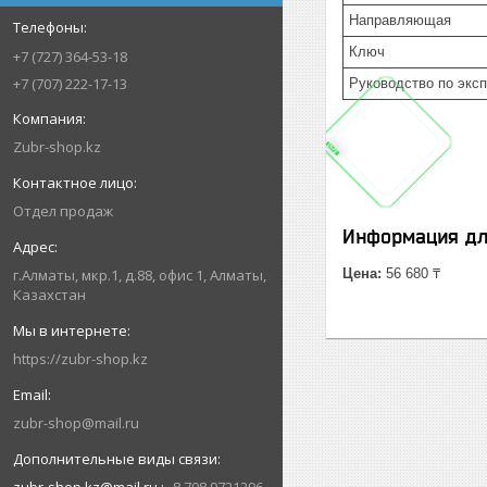
Направляющая
Ключ
+7 (727) 364-53-18
+7 (707) 222-17-13
Руководство по экс
Zubr-shop.kz
Отдел продаж
Информация дл
Цена:
56 680 ₸
г.Алматы, мкр.1, д.88, офис 1, Алматы,
Казахстан
https://zubr-shop.kz
zubr-shop@mail.ru