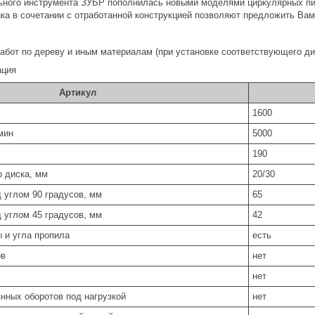
ного инструмента ЗУБР пополнилась новыми моделями циркулярных пил
ка в сочетании с отработанной конструкцией позволяют предложить Вам
абот по дереву и иным материалам (при установке соответствующего ди
ация
Артикул
1600
мин
5000
190
 диска, мм
20/30
 углом 90 градусов, мм
65
 углом 45 градусов, мм
42
 и угла пропила
есть
ов
нет
нет
нных оборотов под нагрузкой
нет