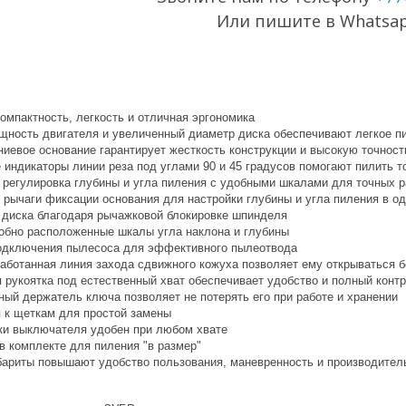
Или пишите в Whatsa
омпактность, легкость и отличная эргономика
ность двигателя и увеличенный диаметр диска обеспечивают легкое п
иевое основание гарантирует жесткость конструкции и высокую точност
 индикаторы линии реза под углами 90 и 45 градусов помогают пилить т
 регулировка глубины и угла пиления с удобными шкалами для точных р
 рычаги фиксации основания для настройки глубины и угла пиления в о
 диска благодаря рычажковой блокировке шпинделя
обно расположенные шкалы угла наклона и глубины
одключения пылесоса для эффективного пылеотвода
аботанная линия захода сдвижного кожуха позволяет ему открываться б
 рукоятка под естественный хват обеспечивает удобство и полный конт
ный держатель ключа позволяет не потерять его при работе и хранении
 к щеткам для простой замены
ки выключателя удобен при любом хвате
 комплекте для пиления "в размер"
бариты повышают удобство пользования, маневренность и производител