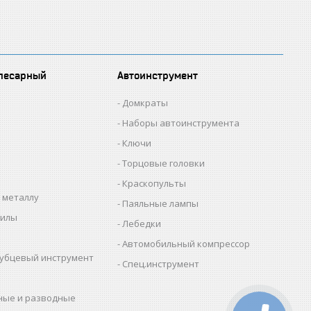
лесарный
Автоинструмент
Домкраты
Наборы автоинструмента
Ключи
Торцовые головки
Краскопульты
 металлу
Паяльные лампы
пилы
Лебедки
Автомобильный компрессор
убцевый инструмент
Спец.инструмент
ные и разводные