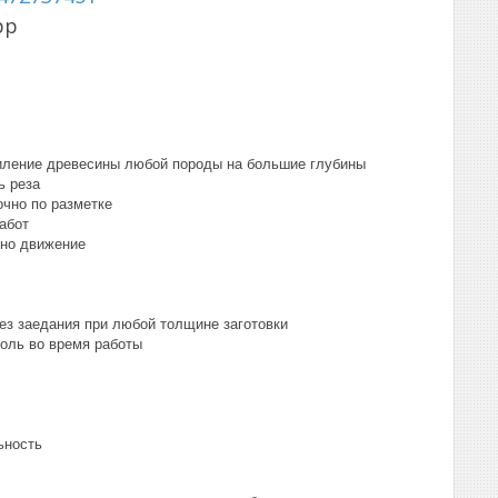
pp
иление древесины любой породы на большие глубины
ь реза
очно по разметке
абот
дно движение
ез заедания при любой толщине заготовки
роль во время работы
ьность