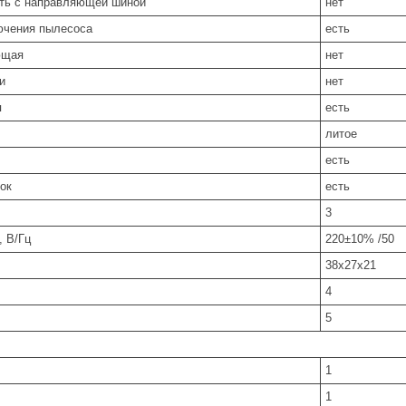
ть с направляющей шиной
нет
ючения пылесоса
есть
ющая
нет
и
нет
я
есть
ли­тое
есть
ок
есть
3
, В/Гц
220±10% /50
38x27x21
4
5
1
1