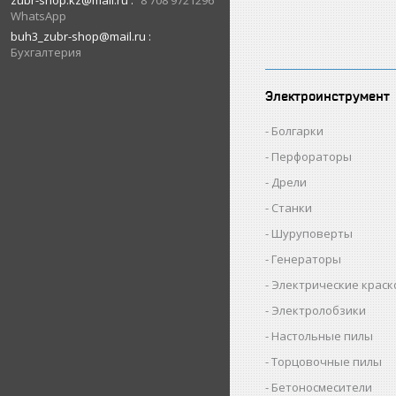
zubr-shop.kz@mail.ru
8 708 9721296
WhatsApp
buh3_zubr-shop@mail.ru
Бухгалтерия
Электроинструмент
Болгарки
Перфораторы
Дрели
Станки
Шуруповерты
Генераторы
Электрические крас
Электролобзики
Настольные пилы
Торцовочные пилы
Бетоносмесители