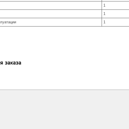
1
1
плуатации
1
я заказа