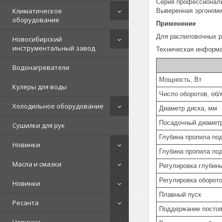
Серия профессиональ
Климатическое
Выверенная эргономи
оборудование
Применение
Для распиловочных р
Новосибирский
инструментальный завод
Техническая информ
Водонагреватели
Мощность, Вт
Кулеры для воды
Число оборотов, об/
Холодильное оборудование
Диаметр диска, мм
Посадочный диаметр
Сушилки для рук
Глубина пропила под
Новинки
Глубина пропила под
Масла и смазки
Регулировка глубины
Регулировка оборот
Новинки
Плавный пуск
Ресанта
Поддержание постоя