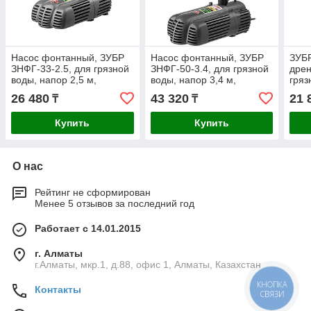
Насос фонтанный, ЗУБР
Насос фонтанный, ЗУБР
ЗУБ
ЗНФГ-33-2.5, для грязной
ЗНФГ-50-3.4, для грязной
дрен
воды, напор 2,5 м,
воды, напор 3,4 м,
гряз
насадки: колокольчик,
насадки: колокольчик,
(НПГ
26 480
43 320
21 
₸
₸
гейзер, каскад, 50 Вт,
гейзер, каскад, 85 Вт,
Купить
Купить
О нас
Рейтинг не сформирован
Менее 5 отзывов за последний год
Работает с 14.01.2015
г. Алматы
г.Алматы, мкр.1, д.88, офис 1, Алматы, Казахстан
КНОПКА
Контакты
СВЯЗИ