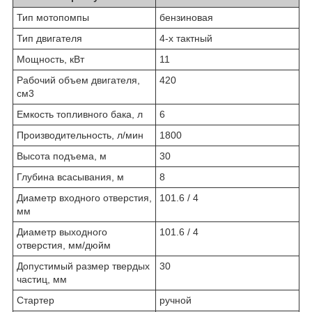
Тип мотопомпы
бен­зи­но­вая
Тип двигателя
4-х такт­ный
Мощность, кВт
11
Рабочий объем двигателя,
420
см3
Емкость топливного бака, л
6
Производительность, л/мин
1800
Высота подъема, м
30
Глубина всасывания, м
8
Диаметр входного отверстия,
101.6 / 4
мм
Диаметр выходного
101.6 / 4
отверстия, мм/дюйм
Допустимый размер твердых
30
частиц, мм
Стартер
руч­ной