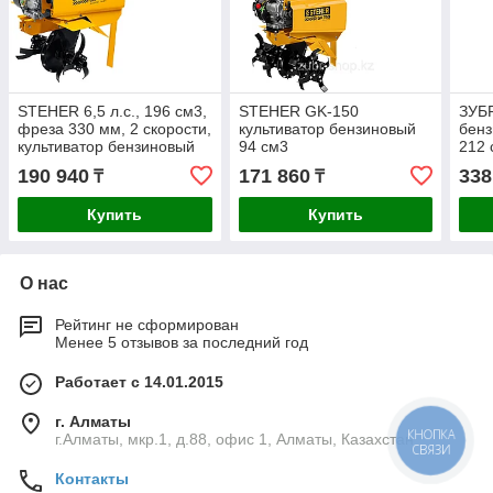
STEHER 6,5 л.с., 196 см3,
STEHER GK-150
ЗУБ
фреза 330 мм, 2 скорости,
культиватор бензиновый
бен
культиватор бензиновый
94 см3
212 
GK-170
190 940
171 860
338
₸
₸
Купить
Купить
О нас
Рейтинг не сформирован
Менее 5 отзывов за последний год
Работает с 14.01.2015
г. Алматы
КНОПКА
г.Алматы, мкр.1, д.88, офис 1, Алматы, Казахстан
СВЯЗИ
Контакты