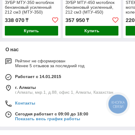
ЗУБР МТУ-350 мотоблок
ЗУБР МТУ-450 мотоблок
STEH
бензиновый усиленный
бензиновый усиленный,
мото
212 см3 (МТУ-350)
212 см3 (МТУ-450)
коле
338 070
357 950
220
₸
₸
Купить
Купить
О нас
Рейтинг не сформирован
Менее 5 отзывов за последний год
Работает с 14.01.2015
г. Алматы
г.Алматы, мкр.1, д.88, офис 1, Алматы, Казахстан
КНОПКА
Контакты
СВЯЗИ
Сегодня работает с 09:00 до 18:00
Показать весь график работы