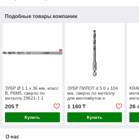
Подобные товары компании
ЗУБР Ø 1.1 x 36 мм, класс
ЗУБР ПИЛОТ d 5.0 х 104
KRA
В, Р6М5, сверло по
мм, сверло по металлу
мета
металлу 29621-1.1
для винтовёртов и
мета
Профессионал
шуруповертов IMPACT
50 м
205
1 160
26 
₸
₸
READY Профессионал
дете
(29629-5
GM
Купить
Купить
О нас