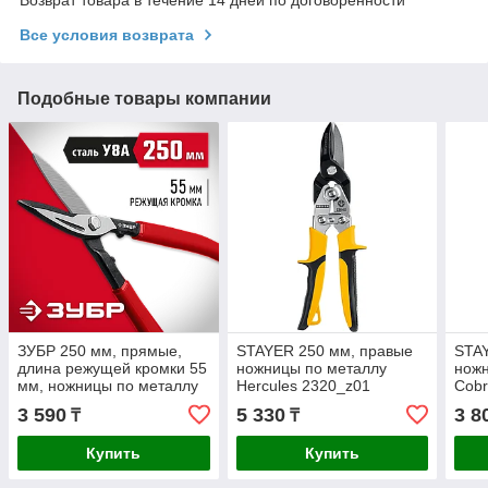
Возврат товара в течение 14 дней по договоренности
Все условия возврата
Подобные товары компании
ЗУБР 250 мм, прямые,
STAYER 250 мм, правые
STA
длина режущей кромки 55
ножницы по металлу
ножн
мм, ножницы по металлу
Hercules 2320_z01
Cobr
23015-25_z02 Мастер
Professional
Mast
3 590
5 330
3 8
₸
₸
Купить
Купить