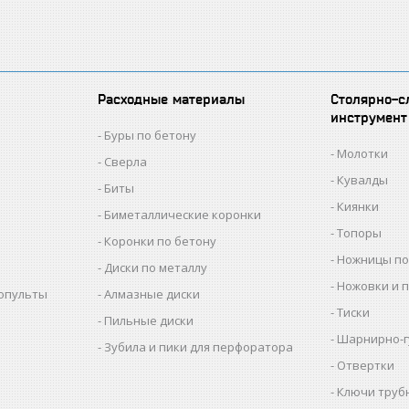
Расходные материалы
Столярно-с
инструмент
Буры по бетону
Молотки
Сверла
Кувалды
Биты
Киянки
Биметаллические коронки
Топоры
Коронки по бетону
Ножницы по
Диски по металлу
Ножовки и 
копульты
Алмазные диски
Тиски
Пильные диски
Шарнирно-г
Зубила и пики для перфоратора
Отвертки
Ключи труб