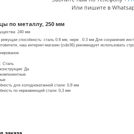
Или пишите в Whatsa
ы по металлу, 250 мм
ущества: 240 мм
режущая способность: сталь 0.8 мм, нерж . 0.3 мм Для сохранения инс
отовителя, наш интернет-магазин (zubr36) рекомендует использовать стр
инированое
: Cталь
конструкция: Да
окомпонентные
мые
бность для холоднокатанной стали: 0,8 мм
бность по нержавеющей стали: 0,3 мм
я заказа