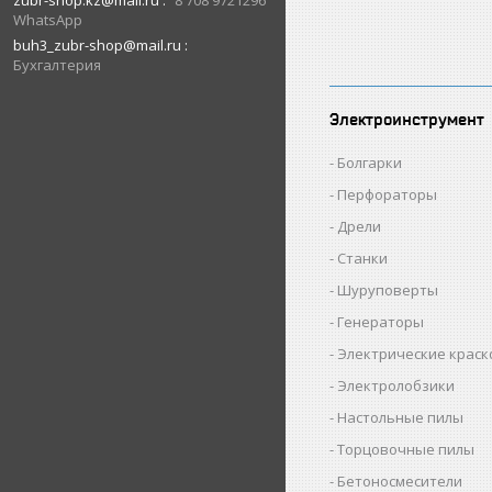
zubr-shop.kz@mail.ru
8 708 9721296
WhatsApp
buh3_zubr-shop@mail.ru
Бухгалтерия
Электроинструмент
Болгарки
Перфораторы
Дрели
Станки
Шуруповерты
Генераторы
Электрические крас
Электролобзики
Настольные пилы
Торцовочные пилы
Бетоносмесители