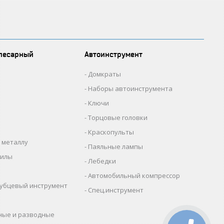
лесарный
Автоинструмент
Домкраты
Наборы автоинструмента
Ключи
Торцовые головки
Краскопульты
 металлу
Паяльные лампы
пилы
Лебедки
Автомобильный компрессор
убцевый инструмент
Спец.инструмент
ные и разводные