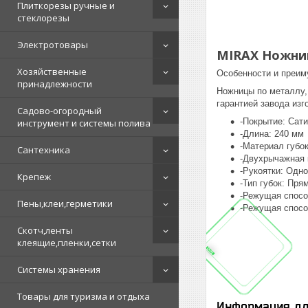
Плиткорезы ручные и
стеклорезы
Электротовары
MIRAX Ножниц
Хозяйственные
Особенности и преим
принадлежности
Ножницы по металлу, 
гарантией завода изг
Садово-огородный
-Покрытие: Сат
инструмент и системы полива
-Длина: 240 мм
-Материал губок
Сантехника
-Двухрычажная 
-Рукоятки: Одн
Крепеж
-Тип губок: Пря
-Режущая спосо
Пены,клеи,герметики
-Режущая спосо
Скотч,ленты
клеящие,пленки,сетки
Системы хранения
Товары для туризма и отдыха
Информация дл