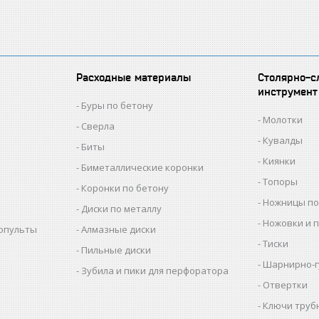
Расходные материалы
Столярно-с
инструмент
Буры по бетону
Молотки
Сверла
Кувалды
Биты
Киянки
Биметаллические коронки
Топоры
Коронки по бетону
Ножницы по
Диски по металлу
Ножовки и 
копульты
Алмазные диски
Тиски
Пильные диски
Шарнирно-г
Зубила и пики для перфоратора
Отвертки
Ключи труб