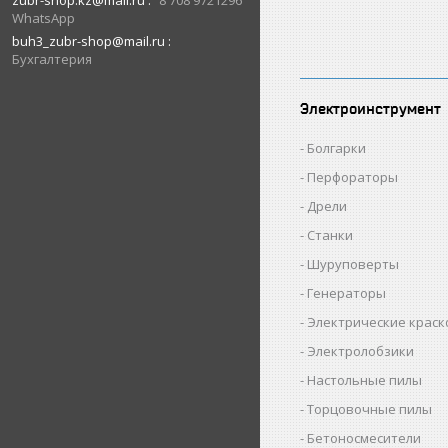
zubr-shop.kz@mail.ru
8 708 9721296
WhatsApp
buh3_zubr-shop@mail.ru
Бухгалтерия
Электроинструмент
Болгарки
Перфораторы
Дрели
Станки
Шуруповерты
Генераторы
Электрические крас
Электролобзики
Настольные пилы
Торцовочные пилы
Бетоносмесители