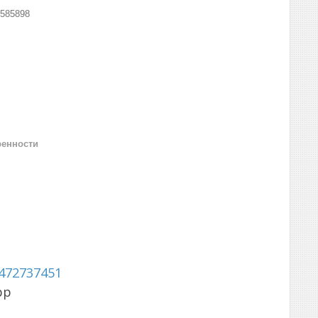
585898
ренности
472737451
pp