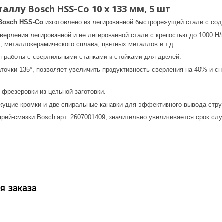
аллу Bosch HSS-Co 10 x 133 мм, 5 шт
Bosch HSS-Co
изготовлено из легированной быстрорежущей стали с сод
ерления легированной и не легированной стали с крепостью до 1000 Н/
, металлокерамического сплава, цветных металлов и т.д.
 работы с сверлильными станками и стойками для дрелей.
точки 135°, позволяет увеличить продуктивность сверления на 40% и с
 фрезеровки из цельной заготовки.
жущие кромки и две спиральные канавки для эффективного вывода стру
рей-смазки Bosch арт. 2607001409, значительно увеличивается срок сл
я заказа