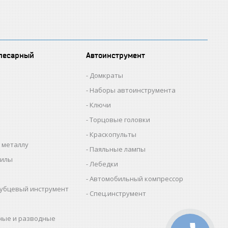
лесарный
Автоинструмент
Домкраты
Наборы автоинструмента
Ключи
Торцовые головки
Краскопульты
 металлу
Паяльные лампы
пилы
Лебедки
Автомобильный компрессор
убцевый инструмент
Спец.инструмент
ные и разводные