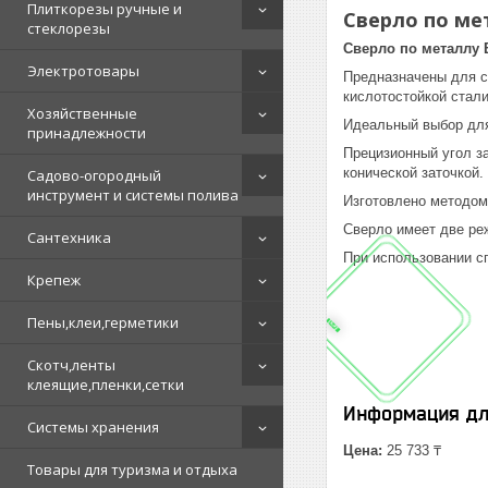
Плиткорезы ручные и
Сверло по мет
стеклорезы
Сверло по металлу 
Электротовары
Предназначены для св
кислотостойкой стали
Хозяйственные
Идеальный выбор для
принадлежности
Прецизионный угол за
конической заточкой.
Садово-огородный
инструмент и системы полива
Изготовлено методом
Сверло имеет две ре
Сантехника
При использовании сп
Крепеж
Пены,клеи,герметики
Скотч,ленты
клеящие,пленки,сетки
Информация дл
Системы хранения
Цена:
25 733 ₸
Товары для туризма и отдыха