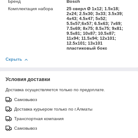
Бренд
Bosch
Комплектация набора
25 сверл Ø 1x12; 1.5x18;
2x24; 2.5x30; 3x33; 3.5x39;
4x43; 4.5x47; 5x52;
5.5x57;6x57; 6.5х63; 7x69;
7.5х69; 8x75; 8.5х75; 9x81;
9.5х81; 10x87; 10.5х87;
11х94; 11.5х94; 12х101;
12.5х101; 13х101
пластиковый бокс
Скрыть
Условия доставки
Доставка осуществляется только по предоплате.
Самовывоз
Доставка курьером только по г.Алматы
Транспортная компания
Самовывоз