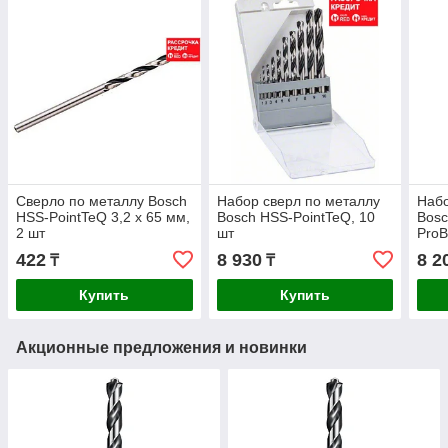
Сверло по металлу Bosch
Набор сверл по металлу
Набо
HSS-PointTeQ 3,2 x 65 мм,
Bosch HSS-PointTeQ, 10
Bosc
2 шт
шт
ProB
422
8 930
8 2
₸
₸
Купить
Купить
Акционные предложения и новинки