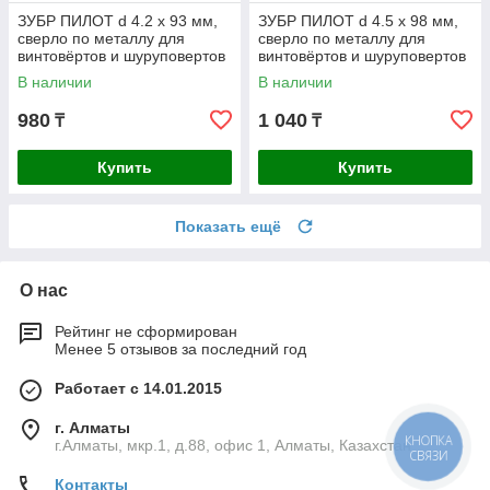
ЗУБР ПИЛОТ d 4.2 х 93 мм,
ЗУБР ПИЛОТ d 4.5 х 98 мм,
сверло по металлу для
сверло по металлу для
винтовёртов и шуруповертов
винтовёртов и шуруповертов
IMPACT READY
IMPACT READY
В наличии
В наличии
Профессионал
Профессионал
980
1 040
₸
₸
Купить
Купить
Показать ещё
О нас
Рейтинг не сформирован
Менее 5 отзывов за последний год
Работает с 14.01.2015
г. Алматы
КНОПКА
г.Алматы, мкр.1, д.88, офис 1, Алматы, Казахстан
СВЯЗИ
Контакты