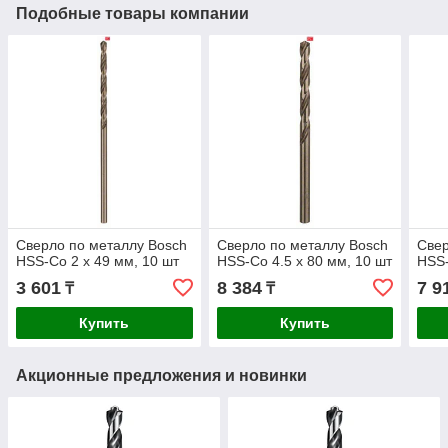
Подобные товары компании
Сверло по металлу Bosch
Сверло по металлу Bosch
Свер
HSS-Co 2 x 49 мм, 10 шт
HSS-Co 4.5 x 80 мм, 10 шт
HSS-
3 601
8 384
7 9
₸
₸
Купить
Купить
Акционные предложения и новинки