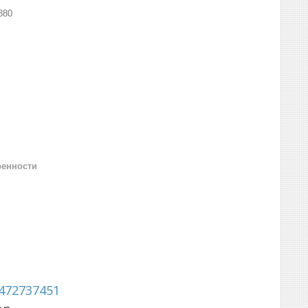
880
ренности
472737451