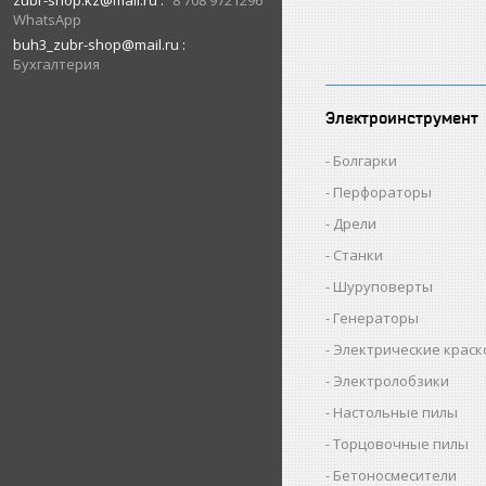
zubr-shop.kz@mail.ru
8 708 9721296
WhatsApp
buh3_zubr-shop@mail.ru
Бухгалтерия
Электроинструмент
Болгарки
Перфораторы
Дрели
Станки
Шуруповерты
Генераторы
Электрические крас
Электролобзики
Настольные пилы
Торцовочные пилы
Бетоносмесители