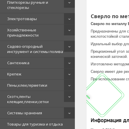
Плиткорезы ручные и
стеклорезы
Сверло по мет
Электротовары
Сверло по металлу 
Хозяйственные
Предназначены для св
принадлежности
кислотостойкой стали
Идеальный выбор для
Садово-огородный
инструмент и системы полива
Прецизионный угол за
конической заточкой.
Сантехника
Изготовлено методом
Сверло имеет две ре
Крепеж
При использовании сп
Пены,клеи,герметики
Скотч,ленты
клеящие,пленки,сетки
Системы хранения
Информация дл
Товары для туризма и отдыха