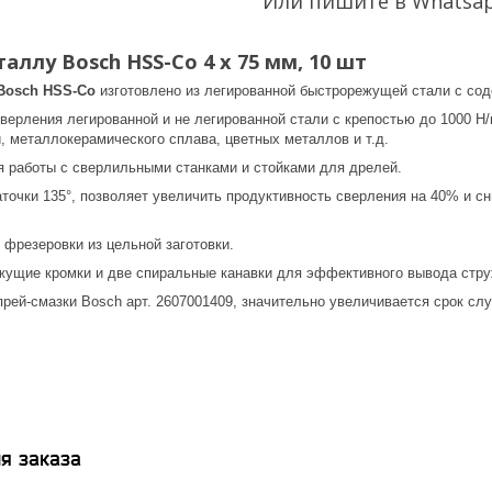
Или пишите в Whatsa
аллу Bosch HSS-Co 4 x 75 мм, 10 шт
Bosch HSS-Co
изготовлено из легированной быстрорежущей стали с сод
ерления легированной и не легированной стали с крепостью до 1000 Н/
, металлокерамического сплава, цветных металлов и т.д.
 работы с сверлильными станками и стойками для дрелей.
точки 135°, позволяет увеличить продуктивность сверления на 40% и с
 фрезеровки из цельной заготовки.
жущие кромки и две спиральные канавки для эффективного вывода стру
рей-смазки Bosch арт. 2607001409, значительно увеличивается срок сл
я заказа