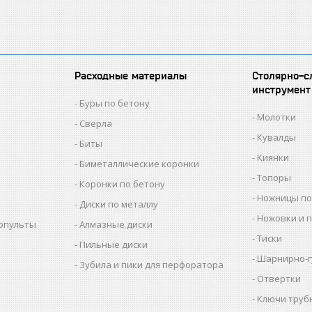
Расходные материалы
Столярно-с
инструмент
Буры по бетону
Молотки
Сверла
Кувалды
Биты
Киянки
Биметаллические коронки
Топоры
Коронки по бетону
Ножницы по
Диски по металлу
Ножовки и 
копульты
Алмазные диски
Тиски
Пильные диски
Шарнирно-г
Зубила и пики для перфоратора
Отвертки
Ключи труб