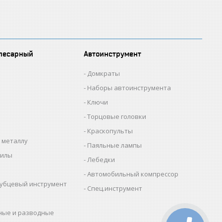
лесарный
Автоинструмент
Домкраты
Наборы автоинструмента
Ключи
Торцовые головки
Краскопульты
 металлу
Паяльные лампы
пилы
Лебедки
Автомобильный компрессор
убцевый инструмент
Спец.инструмент
ные и разводные