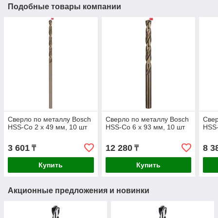
Подобные товары компании
Сверло по металлу Bosch
Сверло по металлу Bosch
Свер
HSS-Co 2 x 49 мм, 10 шт
HSS-Co 6 x 93 мм, 10 шт
HSS-
3 601
12 280
8 3
₸
₸
Купить
Купить
Акционные предложения и новинки