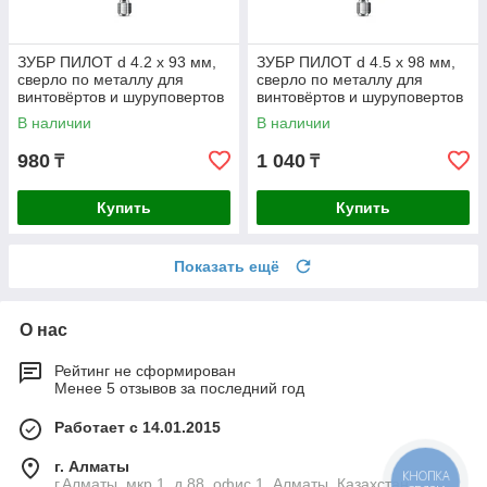
ЗУБР ПИЛОТ d 4.2 х 93 мм,
ЗУБР ПИЛОТ d 4.5 х 98 мм,
сверло по металлу для
сверло по металлу для
винтовёртов и шуруповертов
винтовёртов и шуруповертов
IMPACT READY
IMPACT READY
В наличии
В наличии
Профессионал
Профессионал
980
1 040
₸
₸
Купить
Купить
Показать ещё
О нас
Рейтинг не сформирован
Менее 5 отзывов за последний год
Работает с 14.01.2015
г. Алматы
КНОПКА
г.Алматы, мкр.1, д.88, офис 1, Алматы, Казахстан