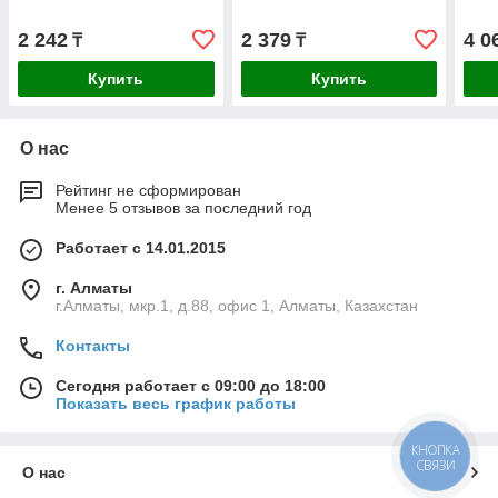
2 242
2 379
4 0
₸
₸
Купить
Купить
О нас
Рейтинг не сформирован
Менее 5 отзывов за последний год
Работает с 14.01.2015
г. Алматы
г.Алматы, мкр.1, д.88, офис 1, Алматы, Казахстан
Контакты
Сегодня работает с 09:00 до 18:00
Показать весь график работы
КНОПКА
СВЯЗИ
О нас