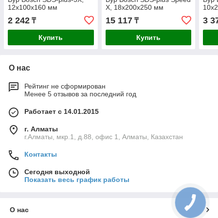
12x100x160 мм
X, 18x200x250 мм
10x
2 242
15 117
3 3
₸
₸
Купить
Купить
О нас
Рейтинг не сформирован
Менее 5 отзывов за последний год
Работает с 14.01.2015
г. Алматы
г.Алматы, мкр.1, д.88, офис 1, Алматы, Казахстан
Контакты
Сегодня выходной
Показать весь график работы
О нас