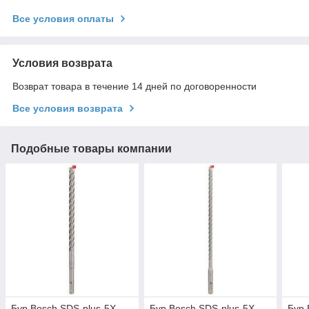
Все условия оплаты
Условия возврата
Возврат товара в течение 14 дней по договоренности
Все условия возврата
Подобные товары компании
Бур Bosch SDS-plus-5X,
Бур Bosch SDS-plus-5X,
Бур 