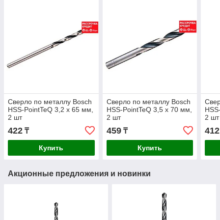
Сверло по металлу Bosch
Сверло по металлу Bosch
Свер
HSS-PointTeQ 3,2 x 65 мм,
HSS-PointTeQ 3,5 x 70 мм,
HSS-
2 шт
2 шт
2 шт
422
459
412
₸
₸
Купить
Купить
Акционные предложения и новинки