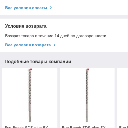
Все условия оплаты
Условия возврата
Возврат товара в течение 14 дней по договоренности
Все условия возврата
Подобные товары компании
Бур Bosch SDS-plus-5X,
Бур Bosch SDS-plus-5X,
Бур 