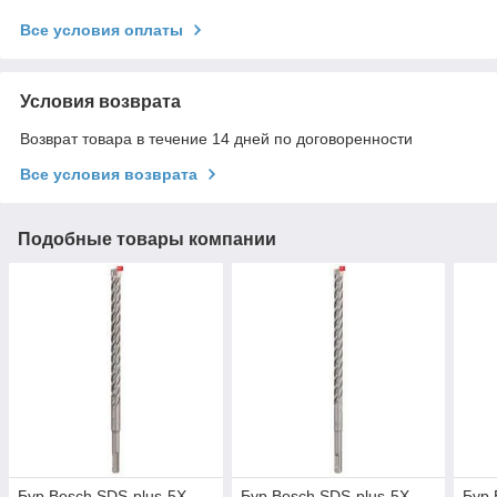
Все условия оплаты
Условия возврата
Возврат товара в течение 14 дней по договоренности
Все условия возврата
Подобные товары компании
Бур Bosch SDS-plus-5X,
Бур Bosch SDS-plus-5X,
Бур 