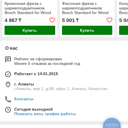
Кромочная фреза с
Фасочная фреза с
Конц
шарикоподшипником
шарикоподшипником
шар
Bosch Standard for Wood
Bosch Standard for Wood
Bosc
8x12,7x68 мм
8x23,7x54 мм
8x18
4 867
5 001
5 0
₸
₸
Купить
Купить
О нас
Рейтинг не сформирован
Менее 5 отзывов за последний год
Работает с 14.01.2015
г. Алматы
г.Алматы, мкр.1, д.88, офис 1, Алматы, Казахстан
Контакты
Сегодня выходной
Показать весь график работы
КНОПКА