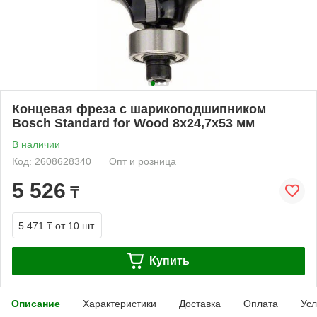
Концевая фреза с шарикоподшипником
Bosch Standard for Wood 8x24,7x53 мм
В наличии
Код: 2608628340
Опт и розница
5 526
₸
5 471 ₸
от 10 шт.
Купить
Описание
Характеристики
Доставка
Оплата
Усл