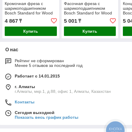
Кромочная фреза с
Фасочная фреза с
Конц
шарикоподшипником
шарикоподшипником
шар
Bosch Standard for Wood
Bosch Standard for Wood
Bosc
8x12,7x68 мм
8x23,7x54 мм
8x18
4 867
5 001
5 0
₸
₸
Купить
Купить
О нас
Рейтинг не сформирован
Менее 5 отзывов за последний год
Работает с 14.01.2015
г. Алматы
г.Алматы, мкр.1, д.88, офис 1, Алматы, Казахстан
Контакты
Сегодня выходной
Показать весь график работы
КНОПКА