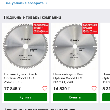
Все условия возврата
Подобные товары компании
Пильный диск Bosch
Пильный диск Bosch
Пиль
Optiline Wood ECO
Optiline Wood ECO
Opti
254х30, Z80
305х30, Z40
190х
17 845
14 539
5 3
₸
₸
Купить
Купить