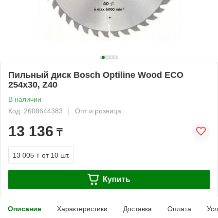
Пильный диск Bosch Optiline Wood ECO
254х30, Z40
В наличии
Код: 2608644383
Опт и розница
13 136
₸
13 005 ₸
от 10 шт.
Купить
Описание
Характеристики
Доставка
Оплата
Усл