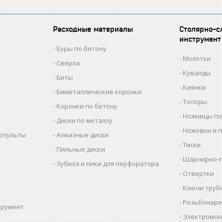
Расходные материалы
Столярно-с
инструмент
Буры по бетону
Молотки
Сверла
Кувалды
Биты
Киянки
Биметаллические коронки
Топоры
Коронки по бетону
Ножницы по
Диски по металлу
Ножовки и 
копульты
Алмазные диски
Тиски
Пильные диски
Шарнирно-г
Зубила и пики для перфоратора
Отвертки
Ключи труб
Резьбонаре
трумент
Электромон
ы