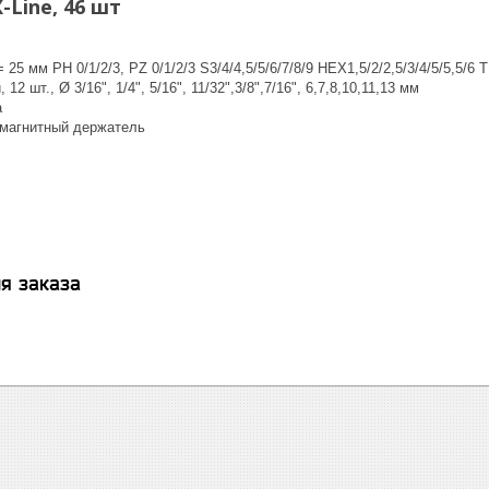
-Line, 46 шт
= 25 мм PH 0/1/2/3, PZ 0/1/2/3 S3/4/4,5/5/6/7/8/9 HEX1,5/2/2,5/3/4/5/5,5/6 T
12 шт., Ø 3/16", 1/4", 5/16", 11/32",3/8",7/16", 6,7,8,10,11,13 мм
а
магнитный держатель
я заказа