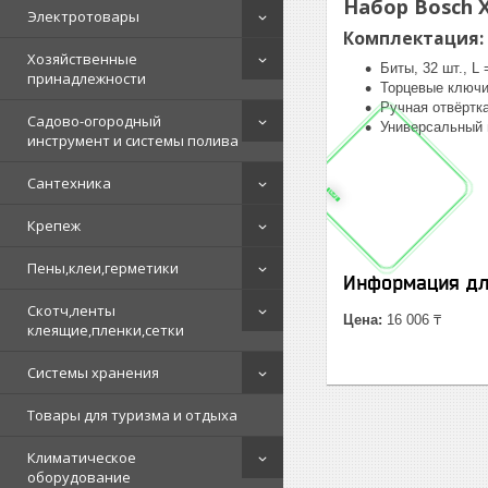
Набор Bosch X
Электротовары
Комплектация:
Хозяйственные
Биты, 32 шт., L 
принадлежности
Торцевые ключи, 
Ручная отвёртк
Садово-огородный
Универсальный 
инструмент и системы полива
Сантехника
Крепеж
Пены,клеи,герметики
Информация дл
Скотч,ленты
Цена:
16 006 ₸
клеящие,пленки,сетки
Системы хранения
Товары для туризма и отдыха
Климатическое
оборудование