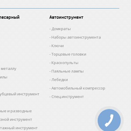
лесарный
Автоинструмент
Домкраты
Наборы автоинструмента
Ключи
Торцовые головки
Краскопульты
 металлу
Паяльные лампы
пилы
Лебедки
Автомобильный компрессор
убцевый инструмент
Спец.инструмент
ные и разводные
зной инструмент
тажный инструмент