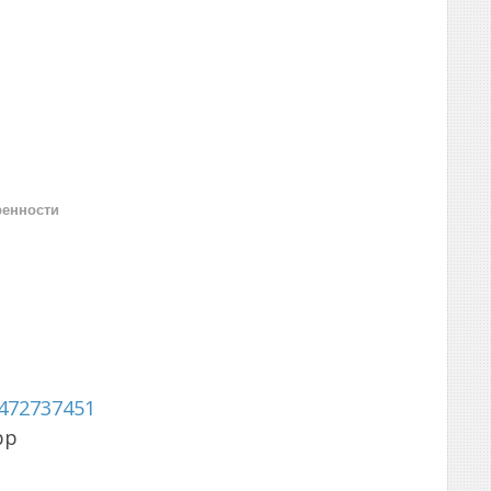
ренности
472737451
pp