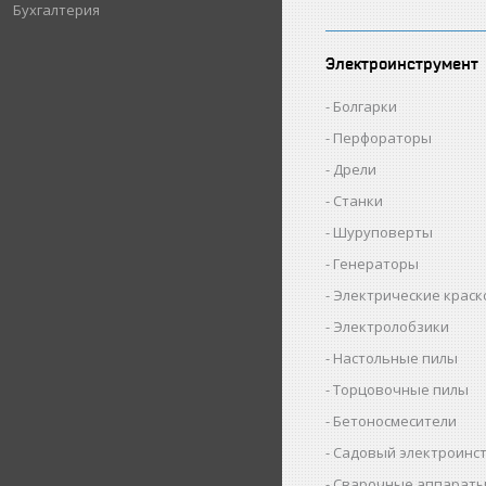
Бухгалтерия
Электроинструмент
Болгарки
Перфораторы
Дрели
Станки
Шуруповерты
Генераторы
Электрические крас
Электролобзики
Настольные пилы
Торцовочные пилы
Бетоносмесители
Садовый электроинс
Сварочные аппарат