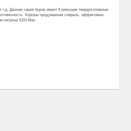
и т.д. Данная серия буров имеет 4 режущие твердосплавные
долговечность. Хорошо продуманная спираль, эффективно
ом патрона SDS-Max.