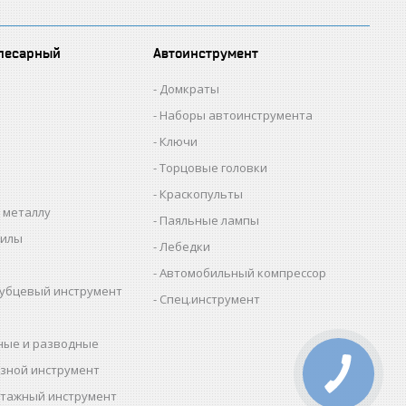
лесарный
Автоинструмент
Домкраты
Наборы автоинструмента
Ключи
Торцовые головки
Краскопульты
 металлу
Паяльные лампы
пилы
Лебедки
Автомобильный компрессор
убцевый инструмент
Спец.инструмент
ные и разводные
зной инструмент
тажный инструмент