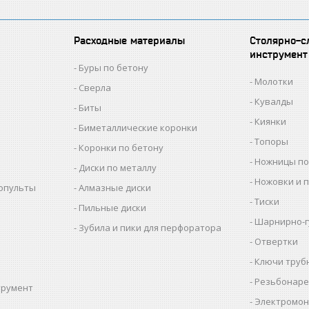
Расходные материалы
Столярно-с
инструмент
Буры по бетону
Молотки
Сверла
Кувалды
Биты
Киянки
Биметаллические коронки
Топоры
Коронки по бетону
Ножницы по
Диски по металлу
Ножовки и 
копульты
Алмазные диски
Тиски
Пильные диски
Шарнирно-г
Зубила и пики для перфоратора
Отвертки
Ключи труб
Резьбонаре
трумент
Электромон
ы