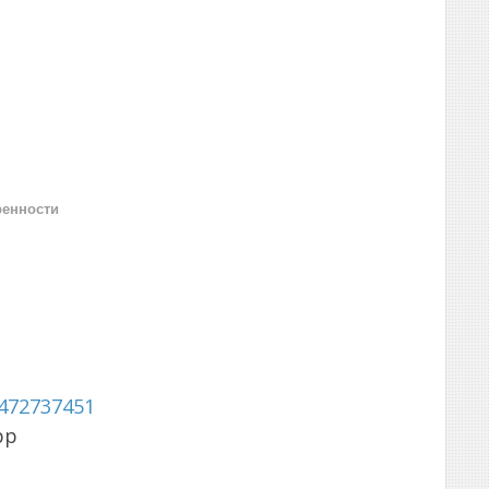
ренности
472737451
pp