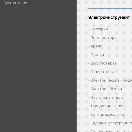
Бухгалтерия
Электроинструмент
Болгарки
Перфораторы
Дрели
Станки
Шуруповерты
Генераторы
Электрические крас
Электролобзики
Настольные пилы
Торцовочные пилы
Бетоносмесители
Садовый электроинс
Сварочные аппарат