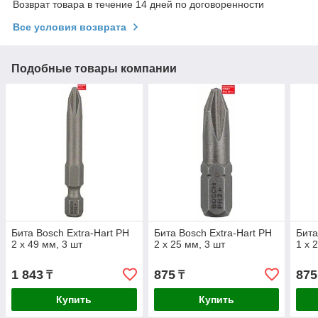
Возврат товара в течение 14 дней по договоренности
Все условия возврата
Подобные товары компании
Бита Bosch Extra-Hart PH
Бита Bosch Extra-Hart PH
Бита
2 x 49 мм, 3 шт
2 x 25 мм, 3 шт
1 x 
1 843
875
875
₸
₸
Купить
Купить