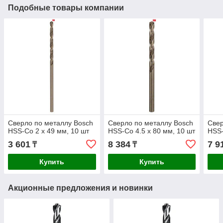
Подобные товары компании
Сверло по металлу Bosch
Сверло по металлу Bosch
Свер
HSS-Co 2 x 49 мм, 10 шт
HSS-Co 4.5 x 80 мм, 10 шт
HSS-
3 601
8 384
7 9
₸
₸
Купить
Купить
Акционные предложения и новинки