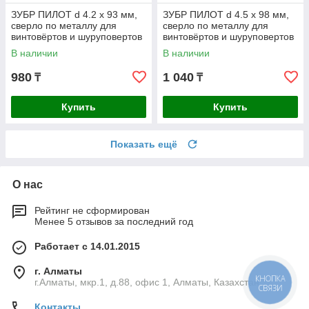
ЗУБР ПИЛОТ d 4.2 х 93 мм,
ЗУБР ПИЛОТ d 4.5 х 98 мм,
сверло по металлу для
сверло по металлу для
винтовёртов и шуруповертов
винтовёртов и шуруповертов
IMPACT READY
IMPACT READY
В наличии
В наличии
Профессионал
Профессионал
980
1 040
₸
₸
Купить
Купить
Показать ещё
О нас
Рейтинг не сформирован
Менее 5 отзывов за последний год
Работает с 14.01.2015
г. Алматы
КНОПКА
г.Алматы, мкр.1, д.88, офис 1, Алматы, Казахстан
СВЯЗИ
Контакты