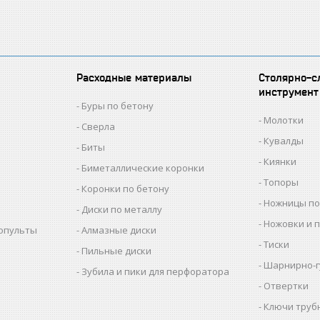
Расходные материалы
Столярно-с
инструмент
Буры по бетону
Молотки
Сверла
Кувалды
Биты
Киянки
Биметаллические коронки
Топоры
Коронки по бетону
Ножницы по
Диски по металлу
Ножовки и 
копульты
Алмазные диски
Тиски
Пильные диски
Шарнирно-г
Зубила и пики для перфоратора
Отвертки
Ключи труб