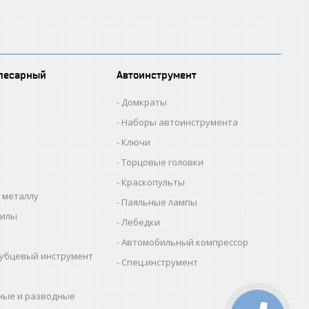
лесарный
Автоинструмент
Домкраты
Наборы автоинструмента
Ключи
Торцовые головки
Краскопульты
 металлу
Паяльные лампы
пилы
Лебедки
Автомобильный компрессор
убцевый инструмент
Спец.инструмент
ные и разводные