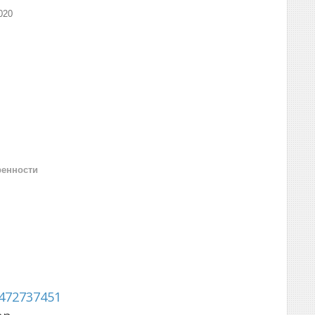
020
ренности
472737451