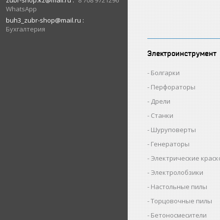
zubr-shop.kz@mail.ru
8 708 9721296
WhatsApp
buh3_zubr-shop@mail.ru
Бухгалтерия
Электроинструмент
Болгарки
Перфораторы
Дрели
Станки
Шуруповерты
Генераторы
Электрические крас
Электролобзики
Настольные пилы
Торцовочные пилы
Бетоносмесители