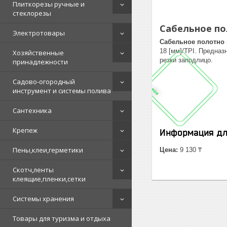
Плиткорезы ручные и
стеклорезы
Сабельное пол
Электротовары
Сабельное полотно п
18 [мм]/TPI. Предназ
Хозяйственные
резки заподлицо.
принадлежности
Садово-огородный
инструмент и системы полива
Сантехника
Крепеж
Информация дл
Пены,клеи,герметики
Цена:
9 130 ₸
Скотч,ленты
клеящие,пленки,сетки
Системы хранения
Товары для туризма и отдыха