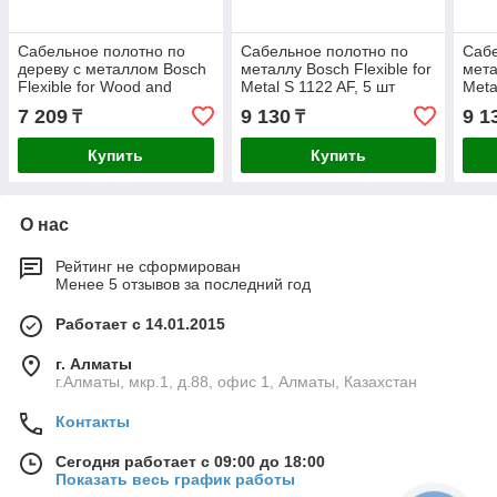
Сабельное полотно по
Сабельное полотно по
Сабе
дереву c металлом Bosch
металлу Bosch Flexible for
мета
Flexible for Wood and
Metal S 1122 AF, 5 шт
Meta
Metal S 922 HF, 5 шт
7 209
9 130
9 1
₸
₸
Купить
Купить
О нас
Рейтинг не сформирован
Менее 5 отзывов за последний год
Работает с 14.01.2015
г. Алматы
г.Алматы, мкр.1, д.88, офис 1, Алматы, Казахстан
Контакты
Сегодня работает с 09:00 до 18:00
Показать весь график работы