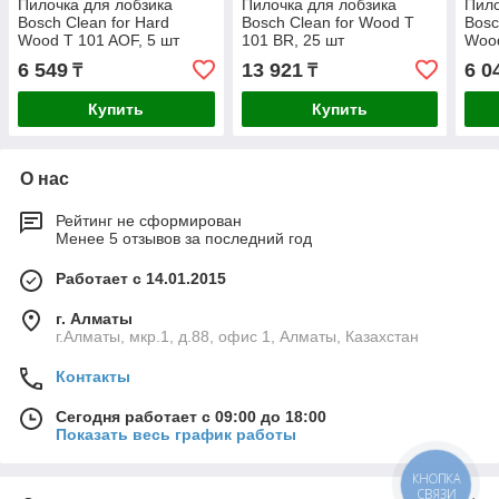
Пилочка для лобзика
Пилочка для лобзика
Пило
Bosch Clean for Hard
Bosch Clean for Wood T
Bosc
Wood T 101 AOF, 5 шт
101 BR, 25 шт
Wood
6 549
13 921
6 0
₸
₸
Купить
Купить
О нас
Рейтинг не сформирован
Менее 5 отзывов за последний год
Работает с 14.01.2015
г. Алматы
г.Алматы, мкр.1, д.88, офис 1, Алматы, Казахстан
Контакты
Сегодня работает с 09:00 до 18:00
Показать весь график работы
КНОПКА
СВЯЗИ